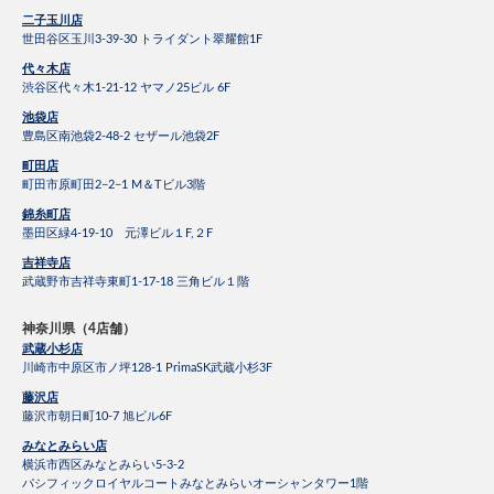
二子玉川店
世田谷区玉川3-39-30 トライダント翠耀館1F
代々木店
渋谷区代々木1-21-12 ヤマノ25ビル 6F
池袋店
豊島区南池袋2-48-2 セザール池袋2F
町田店
町田市原町田2−2−1 M＆Tビル3階
錦糸町店
墨田区緑4-19-10 元澤ビル１F,２F
吉祥寺店
武蔵野市吉祥寺東町1-17-18 三角ビル１階
神奈川県（4店舗）
武蔵小杉店
川崎市中原区市ノ坪128-1 PrimaSK武蔵小杉3F
藤沢店
藤沢市朝日町10-7 旭ビル6F
みなとみらい店
横浜市西区みなとみらい5-3-2
パシフィックロイヤルコートみなとみらいオーシャンタワー1階