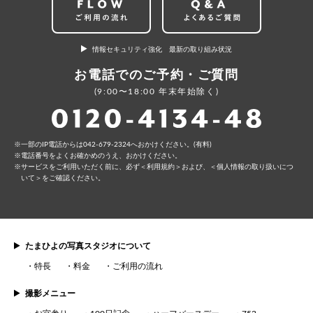
情報セキュリティ強化 最新の取り組み状況
お電話でのご予約・ご質問
(9:00〜18:00 年末年始除く)
⼀部のIP電話からは042-679-2324へおかけください。(有料)
電話番号をよくお確かめのうえ、おかけください。
サービスをご利⽤いただく前に、必ず
＜利⽤規約＞
および、
＜個⼈情報の取り扱いにつ
いて＞
をご確認ください。
たまひよの写真スタジオについて
特長
料金
ご利用の流れ
撮影メニュー