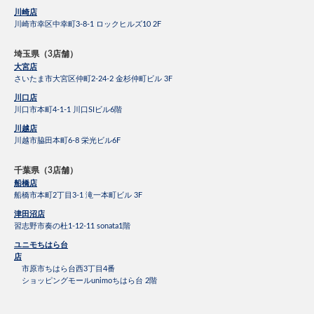
川崎店
川崎市幸区中幸町3-8-1 ロックヒルズ10 2F
埼玉県（3店舗）
大宮店
さいたま市大宮区仲町2-24-2 金杉仲町ビル 3F
川口店
川口市本町4-1-1 川口SIビル6階
川越店
川越市脇田本町6-8 栄光ビル6F
千葉県（3店舗）
船橋店
船橋市本町2丁目3-1 滝一本町ビル 3F
津田沼店
習志野市奏の杜1-12-11 sonata1階
ユニモちはら台
店
市原市ちはら台西3丁目4番
ショッピングモールunimoちはら台 2階