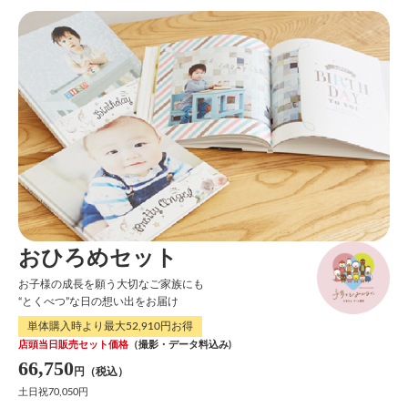
おひろめセット
お子様の成長を願う大切なご家族にも
“とくべつ”な日の想い出をお届け
単体購入時より最大52,910円お得
店頭当日販売セット価格
（撮影・データ料込み)
66,750
土日祝70,050円