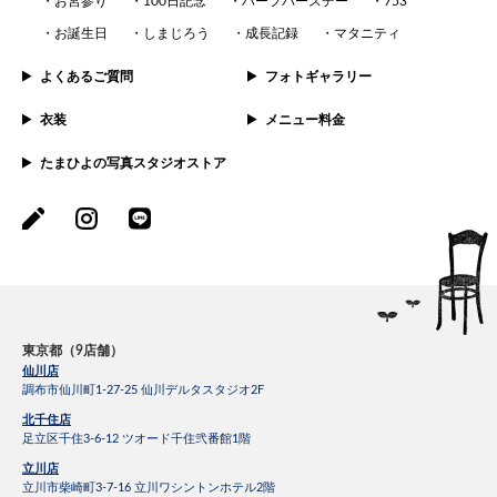
お宮参り
100日記念
ハーフバースデー
753
お誕生日
しまじろう
成長記録
マタニティ
よくあるご質問
フォトギャラリー
衣装
メニュー料金
たまひよの写真スタジオストア
東京都（9店舗）
仙川店
調布市仙川町1-27-25 仙川デルタスタジオ2F
北千住店
足立区千住3-6-12 ツオード千住弐番館1階
立川店
立川市柴崎町3-7-16 立川ワシントンホテル2階