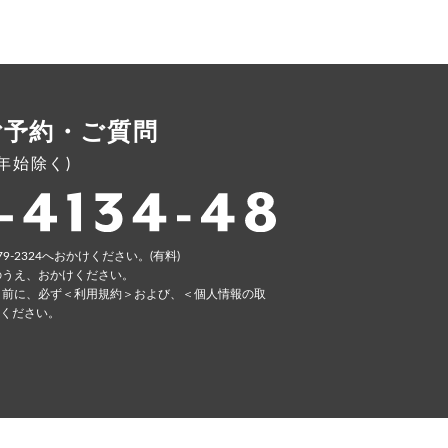
ご予約・ご質問
年末年始除く)
79-2324へおかけください。(有料)
のうえ、おかけください。
く前に、必ず
＜利⽤規約＞
および、
＜個⼈情報の取
ください。