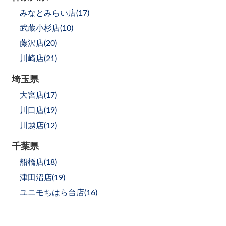
みなとみらい店(
17
)
武蔵小杉店(
10
)
藤沢店(
20
)
川崎店(
21
)
埼玉県
大宮店(
17
)
川口店(
19
)
川越店(
12
)
千葉県
船橋店(
18
)
津田沼店(
19
)
ユニモちはら台店(
16
)