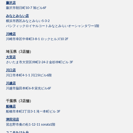
藤沢店
藤沢市朝日町10-7 旭ビル6F
みなとみらい店
横浜市西区みなとみらい5-3-2
パシフィックロイヤルコートみなとみらいオーシャンタワー1階
川崎店
川崎市幸区中幸町3-8-1 ロックヒルズ10 2F
埼玉県（3店舗）
大宮店
さいたま市大宮区仲町2-24-2 金杉仲町ビル 3F
川口店
川口市本町4-1-1 川口SIビル6階
川越店
川越市脇田本町6-8 栄光ビル6F
千葉県（3店舗）
船橋店
船橋市本町2丁目3-1 滝一本町ビル 3F
津田沼店
習志野市奏の杜1-12-11 sonata1階
ユニモちはら台