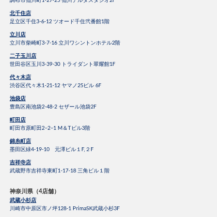
調布市仙川町1-27-25 仙川デルタスタジオ2F
北千住店
足立区千住3-6-12 ツオード千住弐番館1階
立川店
立川市柴崎町3-7-16 立川ワシントンホテル2階
二子玉川店
世田谷区玉川3-39-30 トライダント翠耀館1F
代々木店
渋谷区代々木1-21-12 ヤマノ25ビル 6F
池袋店
豊島区南池袋2-48-2 セザール池袋2F
町田店
町田市原町田2−2−1 M＆Tビル3階
錦糸町店
墨田区緑4-19-10 元澤ビル１F,２F
吉祥寺店
武蔵野市吉祥寺東町1-17-18 三角ビル１階
神奈川県（4店舗）
武蔵小杉店
川崎市中原区市ノ坪128-1 PrimaSK武蔵小杉3F