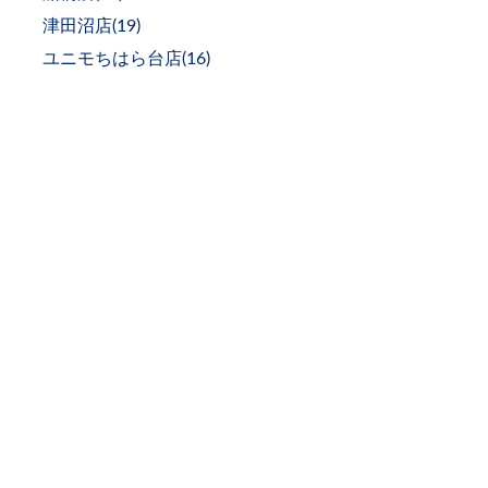
津田沼店(
19
)
ユニモちはら台店(
16
)