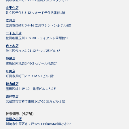
調布市仙川町1-27-25 仙川デルタスタジオ2F
北千住店
足立区千住3-6-12 ツオード千住弐番館1階
立川店
立川市柴崎町3-7-16 立川ワシントンホテル2階
二子玉川店
世田谷区玉川3-39-30 トライダント翠耀館1F
代々木店
渋谷区代々木1-21-12 ヤマノ25ビル 6F
池袋店
豊島区南池袋2-48-2 セザール池袋2F
町田店
町田市原町田2−2−1 M＆Tビル3階
錦糸町店
墨田区緑4-19-10 元澤ビル１F,２F
吉祥寺店
武蔵野市吉祥寺東町1-17-18 三角ビル１階
神奈川県（4店舗）
武蔵小杉店
川崎市中原区市ノ坪128-1 PrimaSK武蔵小杉3F