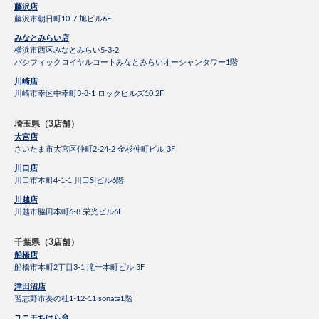
藤沢店
藤沢市朝日町10-7 旭ビル6F
みなとみらい店
横浜市西区みなとみらい5-3-2
パシフィックロイヤルコートみなとみらいオーシャンタワー1階
川崎店
川崎市幸区中幸町3-8-1 ロックヒルズ10 2F
埼玉県（3店舗）
大宮店
さいたま市大宮区仲町2-24-2 金杉仲町ビル 3F
川口店
川口市本町4-1-1 川口SIビル6階
川越店
川越市脇田本町6-8 栄光ビル6F
千葉県（3店舗）
船橋店
船橋市本町2丁目3-1 滝一本町ビル 3F
津田沼店
習志野市奏の杜1-12-11 sonata1階
ユニモちはら台