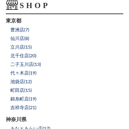
東京都
豊洲店(
7
)
仙川店(
8
)
立川店(
15
)
北千住店(
20
)
二子玉川店(
13
)
代々木店(
19
)
池袋店(
12
)
町田店(
15
)
錦糸町店(
19
)
吉祥寺店(
21
)
神奈川県
みなとみらい店(
17
)