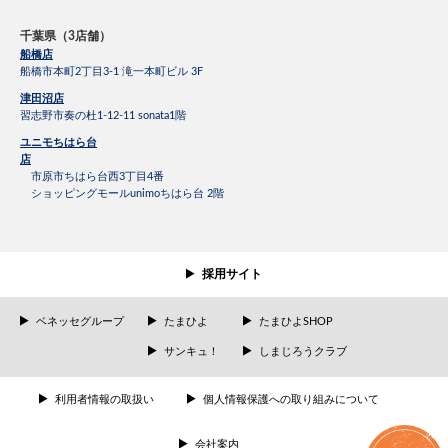
千葉県（3店舗）
船橋店
船橋市本町2丁目3-1 滝一本町ビル 3F
津田沼店
習志野市奏の杜1-12-11 sonata1階
ユニモちはら台
店
市原市ちはら台西3丁目4番
ショッピングモールunimoちはら台 2階
採用サイト
ベネッセグループ
たまひよ
たまひよSHOP
サンキュ！
しまじろうクラブ
利用者情報の取扱い
個人情報保護への取り組みについて
会社案内