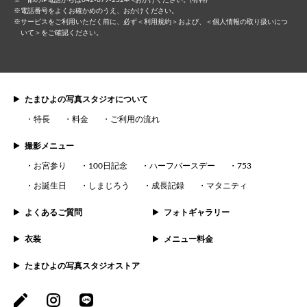
電話番号をよくお確かめのうえ、おかけください。
サービスをご利⽤いただく前に、必ず
＜利⽤規約＞
および、
＜個⼈情報の取り扱いにつ
いて＞
をご確認ください。
たまひよの写真スタジオについて
特長
料金
ご利用の流れ
撮影メニュー
お宮参り
100日記念
ハーフバースデー
753
お誕生日
しまじろう
成長記録
マタニティ
よくあるご質問
フォトギャラリー
衣装
メニュー料金
たまひよの写真スタジオストア