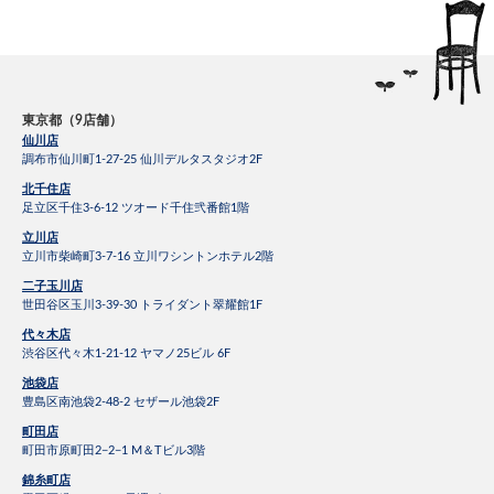
東京都（9店舗）
仙川店
調布市仙川町1-27-25 仙川デルタスタジオ2F
北千住店
足立区千住3-6-12 ツオード千住弐番館1階
立川店
立川市柴崎町3-7-16 立川ワシントンホテル2階
二子玉川店
世田谷区玉川3-39-30 トライダント翠耀館1F
代々木店
渋谷区代々木1-21-12 ヤマノ25ビル 6F
池袋店
豊島区南池袋2-48-2 セザール池袋2F
町田店
町田市原町田2−2−1 M＆Tビル3階
錦糸町店