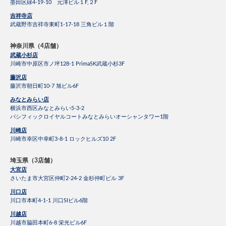
墨田区緑4-19-10 元澤ビル１F,２F
吉祥寺店
武蔵野市吉祥寺東町1-17-18 三角ビル１階
神奈川県（4店舗）
武蔵小杉店
川崎市中原区市ノ坪128-1 PrimaSK武蔵小杉3F
藤沢店
藤沢市朝日町10-7 旭ビル6F
みなとみらい店
横浜市西区みなとみらい5-3-2
パシフィックロイヤルコートみなとみらいオーシャンタワー1階
川崎店
川崎市幸区中幸町3-8-1 ロックヒルズ10 2F
埼玉県（3店舗）
大宮店
さいたま市大宮区仲町2-24-2 金杉仲町ビル 3F
川口店
川口市本町4-1-1 川口SIビル6階
川越店
川越市脇田本町6-8 栄光ビル6F