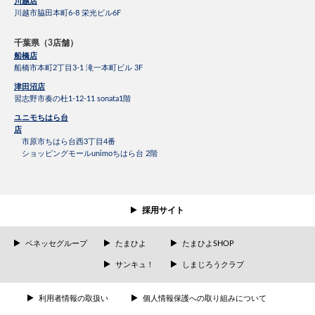
川越店
川越市脇田本町6-8 栄光ビル6F
千葉県（3店舗）
船橋店
船橋市本町2丁目3-1 滝一本町ビル 3F
津田沼店
習志野市奏の杜1-12-11 sonata1階
ユニモちはら台
店
市原市ちはら台西3丁目4番
ショッピングモールunimoちはら台 2階
採用サイト
ベネッセグループ
たまひよ
たまひよSHOP
サンキュ！
しまじろうクラブ
利用者情報の取扱い
個人情報保護への取り組みについて