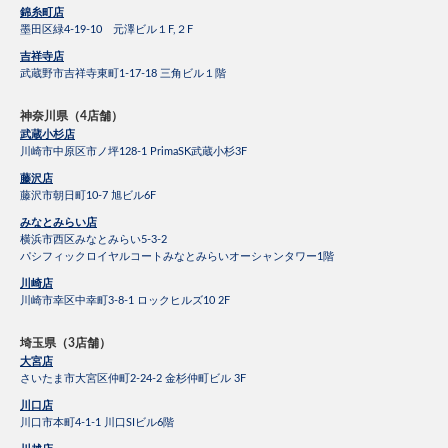
錦糸町店
墨田区緑4-19-10 元澤ビル１F,２F
吉祥寺店
武蔵野市吉祥寺東町1-17-18 三角ビル１階
神奈川県（4店舗）
武蔵小杉店
川崎市中原区市ノ坪128-1 PrimaSK武蔵小杉3F
藤沢店
藤沢市朝日町10-7 旭ビル6F
みなとみらい店
横浜市西区みなとみらい5-3-2
パシフィックロイヤルコートみなとみらいオーシャンタワー1階
川崎店
川崎市幸区中幸町3-8-1 ロックヒルズ10 2F
埼玉県（3店舗）
大宮店
さいたま市大宮区仲町2-24-2 金杉仲町ビル 3F
川口店
川口市本町4-1-1 川口SIビル6階