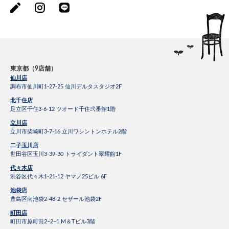
東京都（9店舗）
仙川店
調布市仙川町1-27-25 仙川デルタスタジオ2F
北千住店
足立区千住3-6-12 ツオード千住弐番館1階
立川店
立川市柴崎町3-7-16 立川ワシントンホテル2階
二子玉川店
世田谷区玉川3-39-30 トライダント翠耀館1F
代々木店
渋谷区代々木1-21-12 ヤマノ25ビル 6F
池袋店
豊島区南池袋2-48-2 セザール池袋2F
町田店
町田市原町田2−2−1 M＆Tビル3階