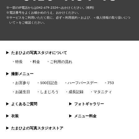
⼀部のIP電話からは042-679-2324へおかけください。(有料)
電話番号をよくお確かめのうえ、おかけください。
サービスをご利⽤いただく前に、必ず
＜利⽤規約＞
および、
＜個⼈情報の取り扱いにつ
いて＞
をご確認ください。
たまひよの写真スタジオについて
特長
料金
ご利用の流れ
撮影メニュー
お宮参り
100日記念
ハーフバースデー
753
お誕生日
しまじろう
成長記録
マタニティ
よくあるご質問
フォトギャラリー
衣装
メニュー料金
たまひよの写真スタジオストア