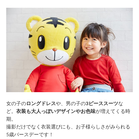
女の子の
ロングドレス
や、男の子の
3ピーススーツ
な
ど。
衣装も大人っぽいデザインやお色味
が増えてくる時
期。
撮影だけでなく衣装選びにも、お子様らしさがみられる
5歳バースデーです！