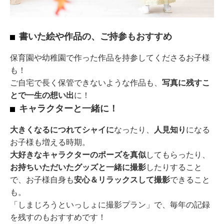
書いた絵や作品の、ご持参もおすすめ
保育園や幼稚園で作った作品を持参してくださるお子様
も！
ご自宅で長く保管できないような作品も、
写真に残すこ
とで一生の想い出
に！
キャラクターと一緒に！
大きくなるにつれてシャイに
なったり、
人見知り
になる
お子様も増える時期。
大好きなキャラクターのポーズを真似
してもらったり、
お持ちいただいたグッズと一緒に撮影
したりすること
で、お子様自身も
安心＆リラックスして撮影
できること
も。
「しまじろうといっしょに撮影プラン」で、毎年の記録
を残すのもおすすめです！