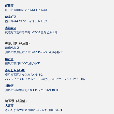
町田店
町田市原町田2−2−1 M＆Tビル3階
錦糸町店
墨田区緑4-19-10 元澤ビル１F,２F
吉祥寺店
武蔵野市吉祥寺東町1-17-18 三角ビル１階
神奈川県（4店舗）
武蔵小杉店
川崎市中原区市ノ坪128-1 PrimaSK武蔵小杉3F
藤沢店
藤沢市朝日町10-7 旭ビル6F
みなとみらい店
横浜市西区みなとみらい5-3-2
パシフィックロイヤルコートみなとみらいオーシャンタワー1階
川崎店
川崎市幸区中幸町3-8-1 ロックヒルズ10 2F
埼玉県（3店舗）
大宮店
さいたま市大宮区仲町2-24-2 金杉仲町ビル 3F