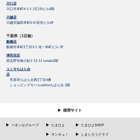
川口店
川口市本町4-1-1 川口SIビル6階
川越店
川越市脇田本町6-8 栄光ビル6F
千葉県（3店舗）
船橋店
船橋市本町2丁目3-1 滝一本町ビル 3F
津田沼店
習志野市奏の杜1-12-11 sonata1階
ユニモちはら台
店
市原市ちはら台西3丁目4番
ショッピングモールunimoちはら台 2階
採用サイト
ベネッセグループ
たまひよ
たまひよSHOP
サンキュ！
しまじろうクラブ