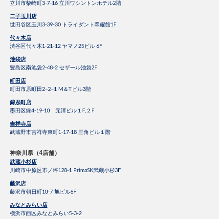
立川市柴崎町3-7-16 立川ワシントンホテル2階
二子玉川店
世田谷区玉川3-39-30 トライダント翠耀館1F
代々木店
渋谷区代々木1-21-12 ヤマノ25ビル 6F
池袋店
豊島区南池袋2-48-2 セザール池袋2F
町田店
町田市原町田2−2−1 M＆Tビル3階
錦糸町店
墨田区緑4-19-10 元澤ビル１F,２F
吉祥寺店
武蔵野市吉祥寺東町1-17-18 三角ビル１階
神奈川県（4店舗）
武蔵小杉店
川崎市中原区市ノ坪128-1 PrimaSK武蔵小杉3F
藤沢店
藤沢市朝日町10-7 旭ビル6F
みなとみらい店
横浜市西区みなとみらい5-3-2