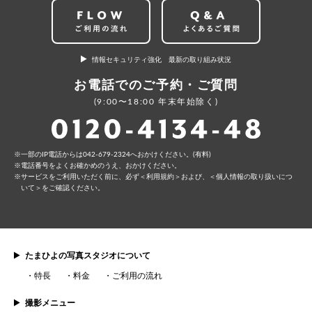
情報セキュリティ強化 最新の取り組み状況
お電話でのご予約・ご質問
(9:00〜18:00 年末年始除く)
⼀部のIP電話からは042-679-2324へおかけください。(有料)
電話番号をよくお確かめのうえ、おかけください。
サービスをご利⽤いただく前に、必ず
＜利⽤規約＞
および、
＜個⼈情報の取り扱いにつ
いて＞
をご確認ください。
たまひよの写真スタジオについて
特長
料金
ご利用の流れ
撮影メニュー