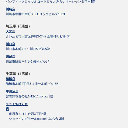
パシフィックロイヤルコートみなとみらいオーシャンタワー1階
川崎店
川崎市幸区中幸町3-8-1 ロックヒルズ10 2F
埼玉県（3店舗）
大宮店
さいたま市大宮区仲町2-24-2 金杉仲町ビル 3F
川口店
川口市本町4-1-1 川口SIビル6階
川越店
川越市脇田本町6-8 栄光ビル6F
千葉県（3店舗）
船橋店
船橋市本町2丁目3-1 滝一本町ビル 3F
津田沼店
習志野市奏の杜1-12-11 sonata1階
ユニモちはら台
店
市原市ちはら台西3丁目4番
ショッピングモールunimoちはら台 2階