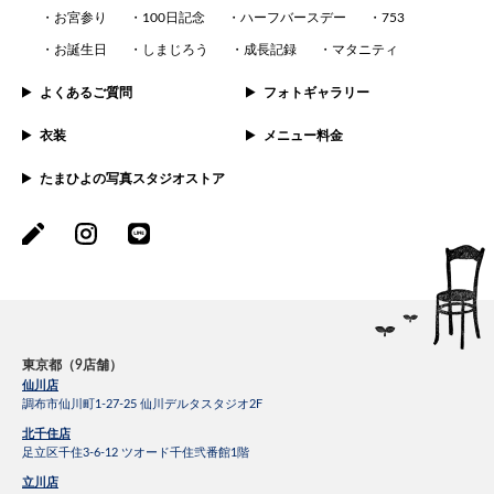
お宮参り
100日記念
ハーフバースデー
753
お誕生日
しまじろう
成長記録
マタニティ
よくあるご質問
フォトギャラリー
衣装
メニュー料金
たまひよの写真スタジオストア
東京都（9店舗）
仙川店
調布市仙川町1-27-25 仙川デルタスタジオ2F
北千住店
足立区千住3-6-12 ツオード千住弐番館1階
立川店