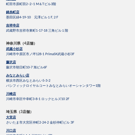
町田市原町田2−2−1 M＆Tビル3階
錦糸町店
墨田区緑4-19-10 元澤ビル１F,２F
吉祥寺店
武蔵野市吉祥寺東町1-17-18 三角ビル１階
神奈川県（4店舗）
武蔵小杉店
川崎市中原区市ノ坪128-1 PrimaSK武蔵小杉3F
藤沢店
藤沢市朝日町10-7 旭ビル6F
みなとみらい店
横浜市西区みなとみらい5-3-2
パシフィックロイヤルコートみなとみらいオーシャンタワー1階
川崎店
川崎市幸区中幸町3-8-1 ロックヒルズ10 2F
埼玉県（3店舗）
大宮店
さいたま市大宮区仲町2-24-2 金杉仲町ビル 3F
川口店