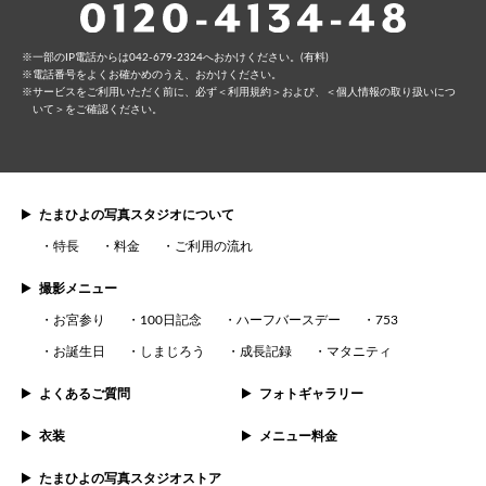
⼀部のIP電話からは042-679-2324へおかけください。(有料)
電話番号をよくお確かめのうえ、おかけください。
サービスをご利⽤いただく前に、必ず
＜利⽤規約＞
および、
＜個⼈情報の取り扱いにつ
いて＞
をご確認ください。
たまひよの写真スタジオについて
特長
料金
ご利用の流れ
撮影メニュー
お宮参り
100日記念
ハーフバースデー
753
お誕生日
しまじろう
成長記録
マタニティ
よくあるご質問
フォトギャラリー
衣装
メニュー料金
たまひよの写真スタジオストア