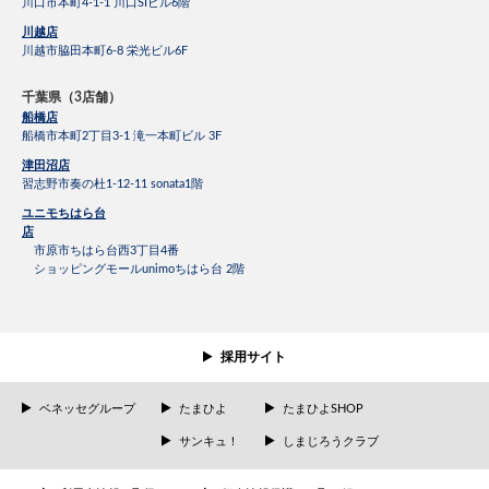
川口市本町4-1-1 川口SIビル6階
川越店
川越市脇田本町6-8 栄光ビル6F
千葉県（3店舗）
船橋店
船橋市本町2丁目3-1 滝一本町ビル 3F
津田沼店
習志野市奏の杜1-12-11 sonata1階
ユニモちはら台
店
市原市ちはら台西3丁目4番
ショッピングモールunimoちはら台 2階
採用サイト
ベネッセグループ
たまひよ
たまひよSHOP
サンキュ！
しまじろうクラブ