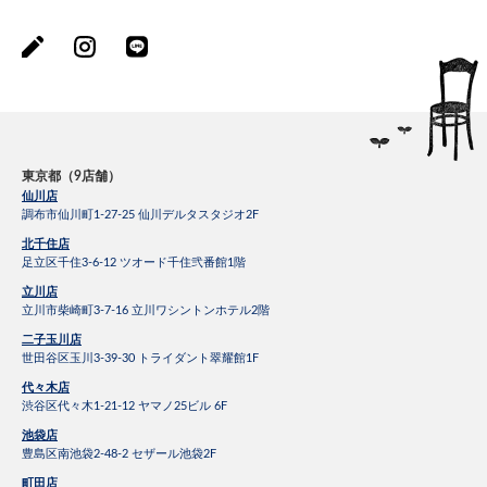
東京都（9店舗）
仙川店
調布市仙川町1-27-25 仙川デルタスタジオ2F
北千住店
足立区千住3-6-12 ツオード千住弐番館1階
立川店
立川市柴崎町3-7-16 立川ワシントンホテル2階
二子玉川店
世田谷区玉川3-39-30 トライダント翠耀館1F
代々木店
渋谷区代々木1-21-12 ヤマノ25ビル 6F
池袋店
豊島区南池袋2-48-2 セザール池袋2F
町田店