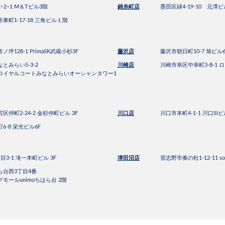
2−1 M＆Tビル3階
錦糸町店
墨田区緑4-19-10 元澤ビ
東町1-17-18 三角ビル１階
坪128-1 PrimaSK武蔵小杉3F
藤沢店
藤沢市朝日町10-7 旭ビル6
とみらい5-3-2
川崎店
川崎市幸区中幸町3-8-1 ロ
ロイヤルコートみなとみらいオーシャンタワー1
仲町2-24-2 金杉仲町ビル 3F
川口店
川口市本町4-1-1 川口SI
6-8 栄光ビル6F
3-1 滝一本町ビル 3F
津田沼店
習志野市奏の杜1-12-11 so
台西3丁目4番
ールunimoちはら台 2階