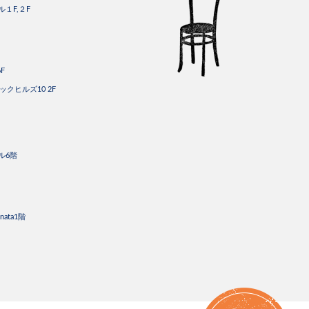
ル１F,２F
F
ックヒルズ10 2F
ビル6階
nata1階