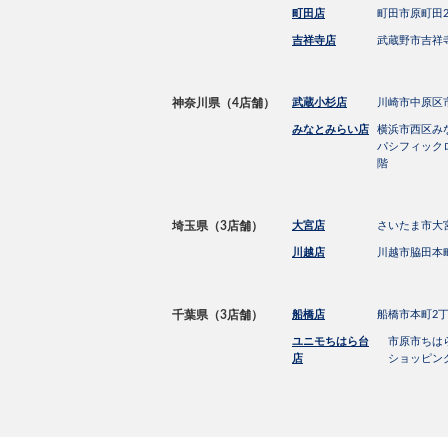
町田店
町田市原町田2−
吉祥寺店
武蔵野市吉祥寺
神奈川県（4店舗）
武蔵小杉店
川崎市中原区市ノ
みなとみらい店
横浜市西区みな
パシフィック
階
埼玉県（3店舗）
大宮店
さいたま市大宮区
川越店
川越市脇田本町
千葉県（3店舗）
船橋店
船橋市本町2丁目
ユニモちはら台
市原市ちはら
店
ショッピングモ