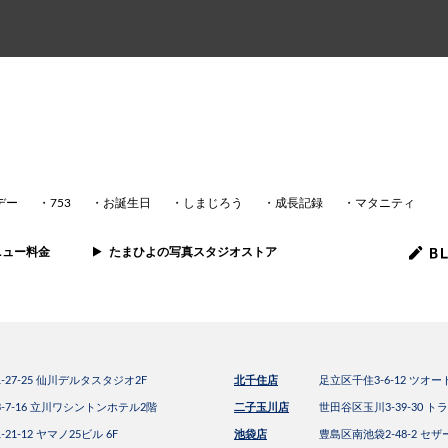
デー
753
お誕生日
しまじろう
成長記録
マタニティ
ニュー料金
たまひよの写真スタジオストア
27-25 仙川デルタスタジオ2F
北千住店
足立区千住3-6-12 ツオ
-7-16 立川ワシントンホテル2階
二子玉川店
世田谷区玉川3-39-30 
1-12 ヤマノ25ビル 6F
池袋店
豊島区南池袋2-48-2 セザ