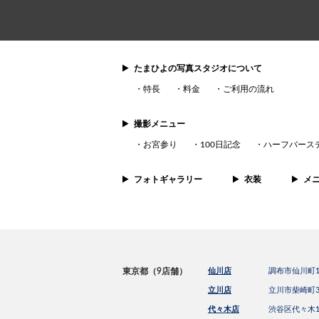
たまひよの写真スタジオについて
特長
料金
ご利用の流れ
撮影メニュー
お宮参り
100日記念
ハーフバース
フォトギャラリー
衣装
メ
東京都（9店舗）
仙川店
調布市仙川町1-
立川店
立川市柴崎町3
代々木店
渋谷区代々木1-2