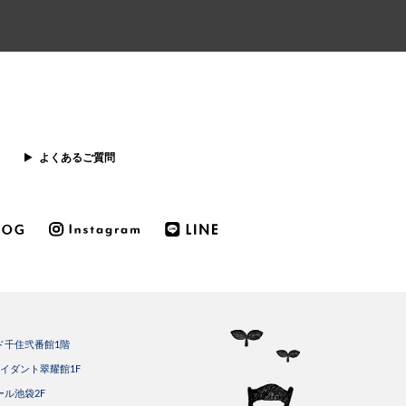
よくあるご質問
ード千住弐番館1階
トライダント翠耀館1F
ール池袋2F