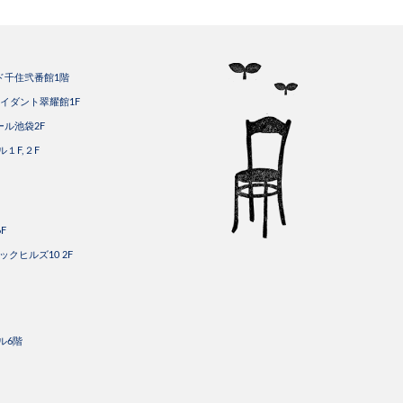
ード千住弐番館1階
トライダント翠耀館1F
ール池袋2F
ル１F,２F
F
ックヒルズ10 2F
ビル6階