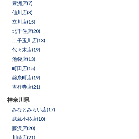
豊洲店(
7
)
仙川店(
8
)
立川店(
15
)
北千住店(
20
)
二子玉川店(
13
)
代々木店(
19
)
池袋店(
13
)
町田店(
15
)
錦糸町店(
19
)
吉祥寺店(
21
)
神奈川県
みなとみらい店(
17
)
武蔵小杉店(
10
)
藤沢店(
20
)
川崎店(
21
)