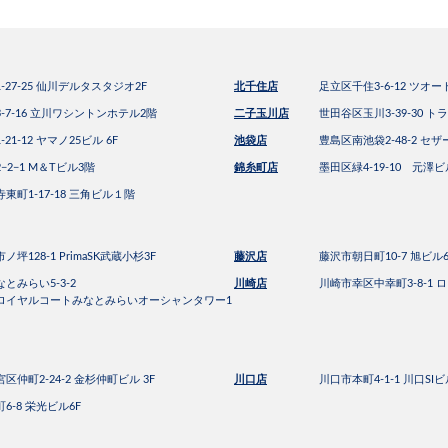
27-25 仙川デルタスタジオ2F
北千住店
足立区千住3-6-12 ツオ
-7-16 立川ワシントンホテル2階
二子玉川店
世田谷区玉川3-39-30 
1-12 ヤマノ25ビル 6F
池袋店
豊島区南池袋2-48-2 セザ
2−1 M＆Tビル3階
錦糸町店
墨田区緑4-19-10 元澤ビ
東町1-17-18 三角ビル１階
坪128-1 PrimaSK武蔵小杉3F
藤沢店
藤沢市朝日町10-7 旭ビル6
とみらい5-3-2
川崎店
川崎市幸区中幸町3-8-1 ロ
ロイヤルコートみなとみらいオーシャンタワー1
仲町2-24-2 金杉仲町ビル 3F
川口店
川口市本町4-1-1 川口SI
6-8 栄光ビル6F