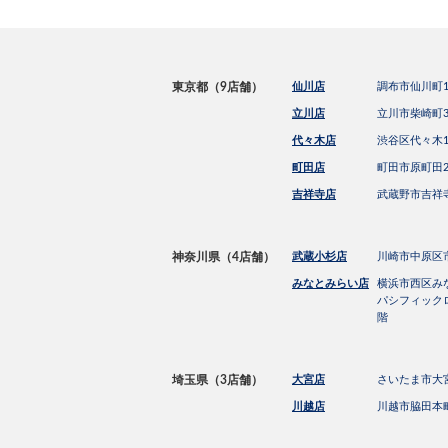
東京都（9店舗）
仙川店
調布市仙川町1-
立川店
立川市柴崎町3
代々木店
渋谷区代々木1-2
町田店
町田市原町田2−
吉祥寺店
武蔵野市吉祥寺
神奈川県（4店舗）
武蔵小杉店
川崎市中原区市ノ
みなとみらい店
横浜市西区みな
パシフィック
階
埼玉県（3店舗）
大宮店
さいたま市大宮区
川越店
川越市脇田本町