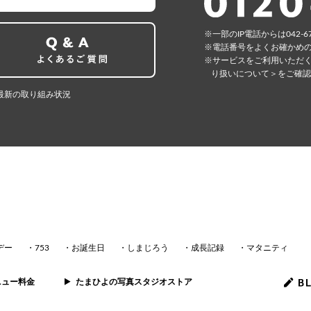
⼀部のIP電話からは042-6
電話番号をよくお確かめ
サービスをご利⽤いただ
り扱いについて＞
をご確認
最新の取り組み状況
デー
753
お誕生日
しまじろう
成長記録
マタニティ
ニュー料金
たまひよの写真スタジオストア