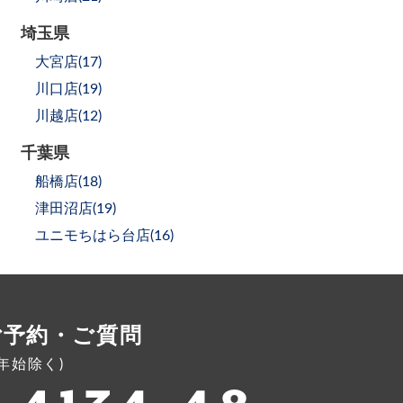
埼玉県
大宮店(
17
)
川口店(
19
)
川越店(
12
)
千葉県
船橋店(
18
)
津田沼店(
19
)
ユニモちはら台店(
16
)
ご予約・ご質問
年末年始除く)