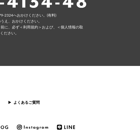
79-2324へおかけください。(有料)
のうえ、おかけください。
く前に、必ず
＜利⽤規約＞
および、
＜個⼈情報の取
ください。
よくあるご質問