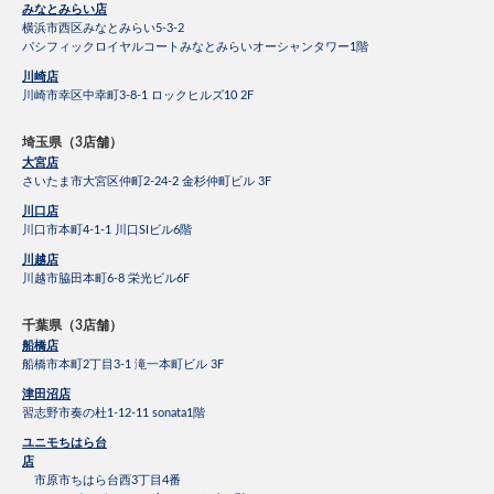
みなとみらい店
横浜市西区みなとみらい5-3-2
パシフィックロイヤルコートみなとみらいオーシャンタワー1階
川崎店
川崎市幸区中幸町3-8-1 ロックヒルズ10 2F
埼玉県（3店舗）
大宮店
さいたま市大宮区仲町2-24-2 金杉仲町ビル 3F
川口店
川口市本町4-1-1 川口SIビル6階
川越店
川越市脇田本町6-8 栄光ビル6F
千葉県（3店舗）
船橋店
船橋市本町2丁目3-1 滝一本町ビル 3F
津田沼店
習志野市奏の杜1-12-11 sonata1階
ユニモちはら台
店
市原市ちはら台西3丁目4番