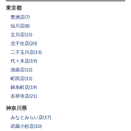
東京都
豊洲店(
7
)
仙川店(
8
)
立川店(
15
)
北千住店(
20
)
二子玉川店(
13
)
代々木店(
19
)
池袋店(
12
)
町田店(
15
)
錦糸町店(
19
)
吉祥寺店(
21
)
神奈川県
みなとみらい店(
17
)
武蔵小杉店(
10
)