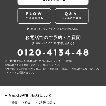
情報セキュリティ強化 最新の取り組み状況
お電話でのご予約・ご質問
(9:00〜18:00 年末年始除く)
⼀部のIP電話からは042-679-2324へおかけください。(有料)
電話番号をよくお確かめのうえ、おかけください。
サービスをご利⽤いただく前に、必ず
＜利⽤規約＞
および、
＜個⼈情報の取り扱いにつ
いて＞
をご確認ください。
たまひよの写真スタジオについて
特長
料金
ご利用の流れ