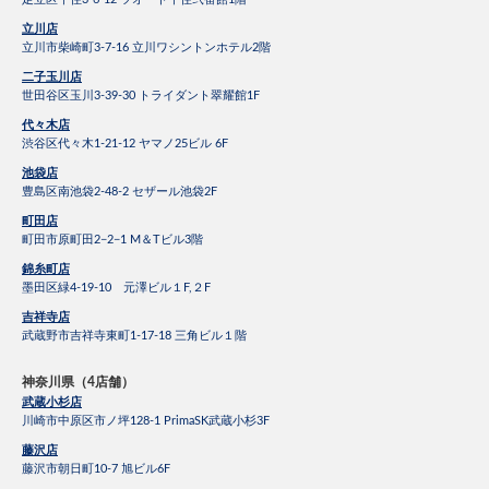
立川店
立川市柴崎町3-7-16 立川ワシントンホテル2階
二子玉川店
世田谷区玉川3-39-30 トライダント翠耀館1F
代々木店
渋谷区代々木1-21-12 ヤマノ25ビル 6F
池袋店
豊島区南池袋2-48-2 セザール池袋2F
町田店
町田市原町田2−2−1 M＆Tビル3階
錦糸町店
墨田区緑4-19-10 元澤ビル１F,２F
吉祥寺店
武蔵野市吉祥寺東町1-17-18 三角ビル１階
神奈川県（4店舗）
武蔵小杉店
川崎市中原区市ノ坪128-1 PrimaSK武蔵小杉3F
藤沢店
藤沢市朝日町10-7 旭ビル6F