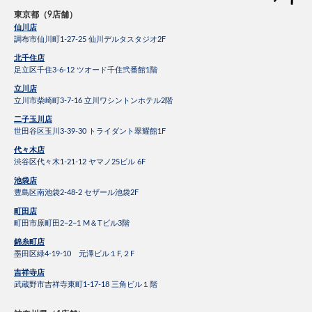
東京都（9店舗）
仙川店
調布市仙川町1-27-25 仙川デルタスタジオ2F
北千住店
足立区千住3-6-12 ツオード千住弐番館1階
立川店
立川市柴崎町3-7-16 立川ワシントンホテル2階
二子玉川店
世田谷区玉川3-39-30 トライダント翠耀館1F
代々木店
渋谷区代々木1-21-12 ヤマノ25ビル 6F
池袋店
豊島区南池袋2-48-2 セザール池袋2F
町田店
町田市原町田2−2−1 M＆Tビル3階
錦糸町店
墨田区緑4-19-10 元澤ビル１F,２F
吉祥寺店
武蔵野市吉祥寺東町1-17-18 三角ビル１階