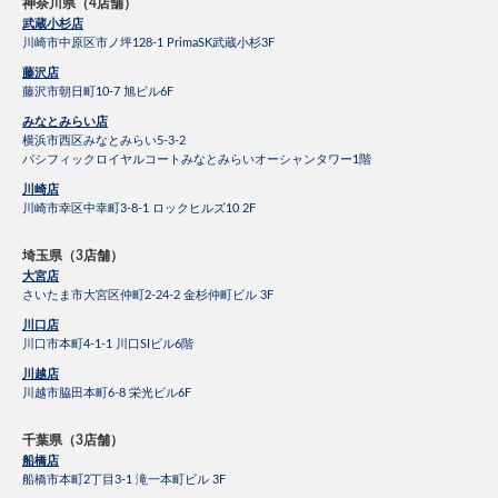
神奈川県（4店舗）
武蔵小杉店
川崎市中原区市ノ坪128-1 PrimaSK武蔵小杉3F
藤沢店
藤沢市朝日町10-7 旭ビル6F
みなとみらい店
横浜市西区みなとみらい5-3-2
パシフィックロイヤルコートみなとみらいオーシャンタワー1階
川崎店
川崎市幸区中幸町3-8-1 ロックヒルズ10 2F
埼玉県（3店舗）
大宮店
さいたま市大宮区仲町2-24-2 金杉仲町ビル 3F
川口店
川口市本町4-1-1 川口SIビル6階
川越店
川越市脇田本町6-8 栄光ビル6F
千葉県（3店舗）
船橋店
船橋市本町2丁目3-1 滝一本町ビル 3F