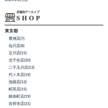
店舗別アーカイブ
東京都
豊洲店(
7
)
仙川店(
8
)
立川店(
15
)
北千住店(
20
)
二子玉川店(
13
)
代々木店(
19
)
池袋店(
13
)
町田店(
15
)
錦糸町店(
19
)
吉祥寺店(
21
)