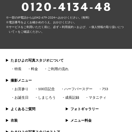
⼀部のIP電話からは042-679-2324へおかけください。(有料)
電話番号をよくお確かめのうえ、おかけください。
サービスをご利⽤いただく前に、必ず
＜利⽤規約＞
および、
＜個⼈情報の取り扱いにつ
いて＞
をご確認ください。
たまひよの写真スタジオについて
特長
料金
ご利用の流れ
撮影メニュー
お宮参り
100日記念
ハーフバースデー
753
お誕生日
しまじろう
成長記録
マタニティ
よくあるご質問
フォトギャラリー
衣装
メニュー料金
たまひよの写真スタジオストア