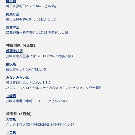
町田店
町田市原町田2−2−1 M＆Tビル3階
錦糸町店
墨田区緑4-19-10 元澤ビル１F,２F
吉祥寺店
武蔵野市吉祥寺東町1-17-18 三角ビル１階
神奈川県（4店舗）
武蔵小杉店
川崎市中原区市ノ坪128-1 PrimaSK武蔵小杉3F
藤沢店
藤沢市朝日町10-7 旭ビル6F
みなとみらい店
横浜市西区みなとみらい5-3-2
パシフィックロイヤルコートみなとみらいオーシャンタワー1階
川崎店
川崎市幸区中幸町3-8-1 ロックヒルズ10 2F
埼玉県（3店舗）
大宮店
さいたま市大宮区仲町2-24-2 金杉仲町ビル 3F
川口店