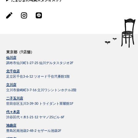
東京都（9店舗）
仙川店
調布市仙川町1-27-25 仙川デルタスタジオ2F
北千住店
足立区千住3-6-12 ツオード千住弐番館1階
立川店
立川市柴崎町3-7-16 立川ワシントンホテル2階
二子玉川店
世田谷区玉川3-39-30 トライダント翠耀館1F
代々木店
渋谷区代々木1-21-12 ヤマノ25ビル 6F
池袋店
豊島区南池袋2-48-2 セザール池袋2F