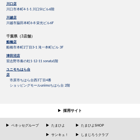
川口店
川口市本町4-1-1 川口SIビル6階
川越店
川越市脇田本町6-8 栄光ビル6F
千葉県（3店舗）
船橋店
船橋市本町2丁目3-1 滝一本町ビル 3F
津田沼店
習志野市奏の杜1-12-11 sonata1階
ユニモちはら台
店
市原市ちはら台西3丁目4番
ショッピングモールunimoちはら台 2階
採用サイト
ベネッセグループ
たまひよ
たまひよSHOP
サンキュ！
しまじろうクラブ