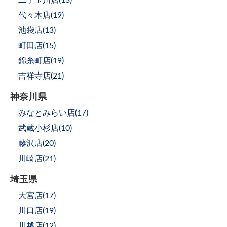
代々木店(
19
)
池袋店(
13
)
町田店(
15
)
錦糸町店(
19
)
吉祥寺店(
21
)
神奈川県
みなとみらい店(
17
)
武蔵小杉店(
10
)
藤沢店(
20
)
川崎店(
21
)
埼玉県
大宮店(
17
)
川口店(
19
)
川越店(
12
)