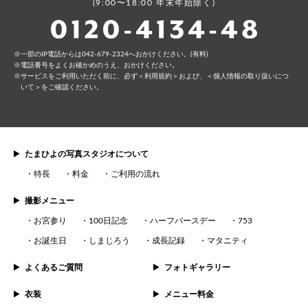
(9:00〜18:00 年末年始除く)
⼀部のIP電話からは042-679-2324へおかけください。(有料)
電話番号をよくお確かめのうえ、おかけください。
サービスをご利⽤いただく前に、必ず
＜利⽤規約＞
および、
＜個⼈情報の取り扱いにつ
いて＞
をご確認ください。
たまひよの写真スタジオについて
特長
料金
ご利用の流れ
撮影メニュー
お宮参り
100日記念
ハーフバースデー
753
お誕生日
しまじろう
成長記録
マタニティ
よくあるご質問
フォトギャラリー
衣装
メニュー料金