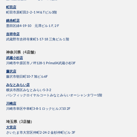
町田店
町田市原町田2−2−1 M＆Tビル3階
錦糸町店
墨田区緑4-19-10 元澤ビル１F,２F
吉祥寺店
武蔵野市吉祥寺東町1-17-18 三角ビル１階
神奈川県（4店舗）
武蔵小杉店
川崎市中原区市ノ坪128-1 PrimaSK武蔵小杉3F
藤沢店
藤沢市朝日町10-7 旭ビル6F
みなとみらい店
横浜市西区みなとみらい5-3-2
パシフィックロイヤルコートみなとみらいオーシャンタワー1階
川崎店
川崎市幸区中幸町3-8-1 ロックヒルズ10 2F
埼玉県（3店舗）
大宮店
さいたま市大宮区仲町2-24-2 金杉仲町ビル 3F