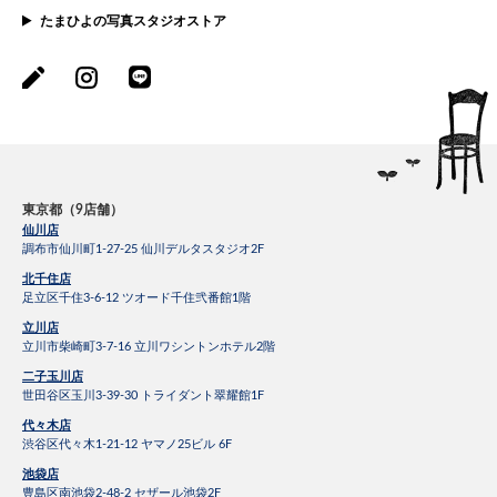
たまひよの写真スタジオストア
東京都（9店舗）
仙川店
調布市仙川町1-27-25 仙川デルタスタジオ2F
北千住店
足立区千住3-6-12 ツオード千住弐番館1階
立川店
立川市柴崎町3-7-16 立川ワシントンホテル2階
二子玉川店
世田谷区玉川3-39-30 トライダント翠耀館1F
代々木店
渋谷区代々木1-21-12 ヤマノ25ビル 6F
池袋店
豊島区南池袋2-48-2 セザール池袋2F