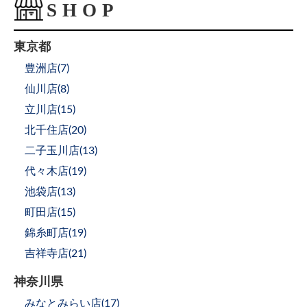
東京都
豊洲店(
7
)
仙川店(
8
)
立川店(
15
)
北千住店(
20
)
二子玉川店(
13
)
代々木店(
19
)
池袋店(
13
)
町田店(
15
)
錦糸町店(
19
)
吉祥寺店(
21
)
神奈川県
みなとみらい店(
17
)