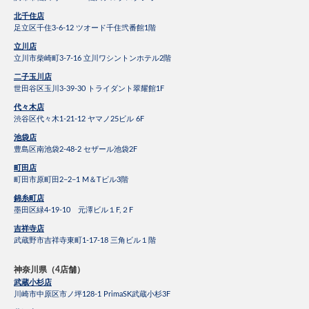
北千住店
足立区千住3-6-12 ツオード千住弐番館1階
立川店
立川市柴崎町3-7-16 立川ワシントンホテル2階
二子玉川店
世田谷区玉川3-39-30 トライダント翠耀館1F
代々木店
渋谷区代々木1-21-12 ヤマノ25ビル 6F
池袋店
豊島区南池袋2-48-2 セザール池袋2F
町田店
町田市原町田2−2−1 M＆Tビル3階
錦糸町店
墨田区緑4-19-10 元澤ビル１F,２F
吉祥寺店
武蔵野市吉祥寺東町1-17-18 三角ビル１階
神奈川県（4店舗）
武蔵小杉店
川崎市中原区市ノ坪128-1 PrimaSK武蔵小杉3F