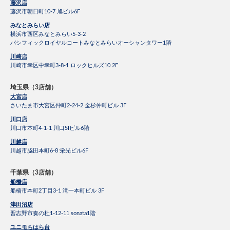
藤沢店
藤沢市朝日町10-7 旭ビル6F
みなとみらい店
横浜市西区みなとみらい5-3-2
パシフィックロイヤルコートみなとみらいオーシャンタワー1階
川崎店
川崎市幸区中幸町3-8-1 ロックヒルズ10 2F
埼玉県（3店舗）
大宮店
さいたま市大宮区仲町2-24-2 金杉仲町ビル 3F
川口店
川口市本町4-1-1 川口SIビル6階
川越店
川越市脇田本町6-8 栄光ビル6F
千葉県（3店舗）
船橋店
船橋市本町2丁目3-1 滝一本町ビル 3F
津田沼店
習志野市奏の杜1-12-11 sonata1階
ユニモちはら台