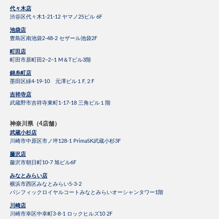
代々木店
渋谷区代々木1-21-12 ヤマノ25ビル 6F
池袋店
豊島区南池袋2-48-2 セザール池袋2F
町田店
町田市原町田2−2−1 M＆Tビル3階
錦糸町店
墨田区緑4-19-10 元澤ビル１F,２F
吉祥寺店
武蔵野市吉祥寺東町1-17-18 三角ビル１階
神奈川県（4店舗）
武蔵小杉店
川崎市中原区市ノ坪128-1 PrimaSK武蔵小杉3F
藤沢店
藤沢市朝日町10-7 旭ビル6F
みなとみらい店
横浜市西区みなとみらい5-3-2
パシフィックロイヤルコートみなとみらいオーシャンタワー1階
川崎店
川崎市幸区中幸町3-8-1 ロックヒルズ10 2F