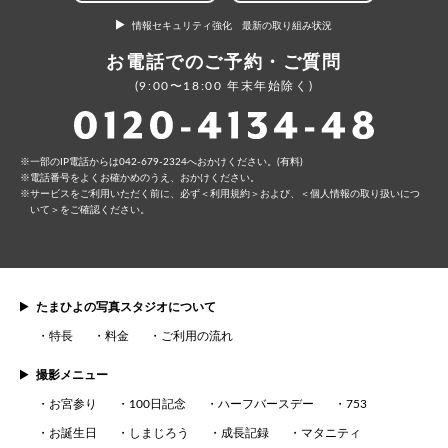
情報セキュリティ強化 最新の取り組み状況
お電話でのご予約・ご質問
(9:00〜18:00 年末年始除く)
⼀部のIP電話からは042-679-2324へおかけください。(有料)
電話番号をよくお確かめのうえ、おかけください。
サービスをご利⽤いただく前に、必ず
＜利⽤規約＞
および、
＜個⼈情報の取り扱いにつ
いて＞
をご確認ください。
たまひよの写真スタジオについて
特長
料金
ご利用の流れ
撮影メニュー
お宮参り
100日記念
ハーフバースデー
753
お誕生日
しまじろう
成長記録
マタニティ