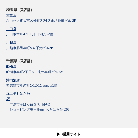
埼玉県（3店舗）
大宮店
さいたま市大宮区仲町2-24-2 金杉仲町ビル 3F
川口店
川口市本町4-1-1 川口SIビル6階
川越店
川越市脇田本町6-8 栄光ビル6F
千葉県（3店舗）
船橋店
船橋市本町2丁目3-1 滝一本町ビル 3F
津田沼店
習志野市奏の杜1-12-11 sonata1階
ユニモちはら台
店
市原市ちはら台西3丁目4番
ショッピングモールunimoちはら台 2階
採用サイト