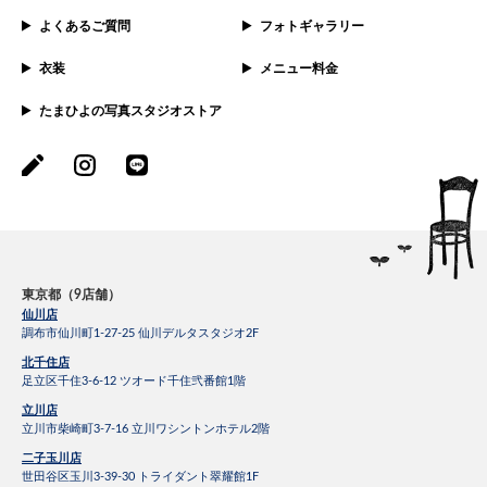
よくあるご質問
フォトギャラリー
衣装
メニュー料金
たまひよの写真スタジオストア
東京都（9店舗）
仙川店
調布市仙川町1-27-25 仙川デルタスタジオ2F
北千住店
足立区千住3-6-12 ツオード千住弐番館1階
立川店
立川市柴崎町3-7-16 立川ワシントンホテル2階
二子玉川店
世田谷区玉川3-39-30 トライダント翠耀館1F