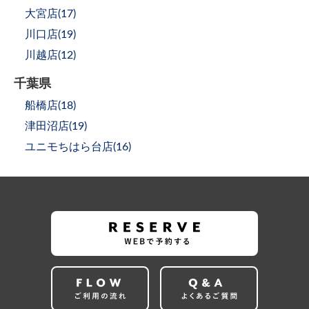
大宮店(
17
)
川口店(
19
)
川越店(
12
)
千葉県
船橋店(
18
)
津田沼店(
19
)
ユニモちはら台店(
16
)