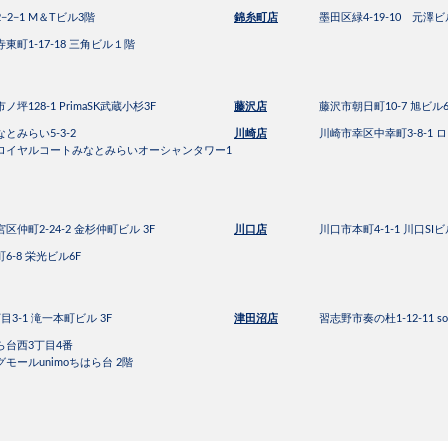
2−1 M＆Tビル3階
錦糸町店
墨田区緑4-19-10 元澤ビ
東町1-17-18 三角ビル１階
坪128-1 PrimaSK武蔵小杉3F
藤沢店
藤沢市朝日町10-7 旭ビル6
とみらい5-3-2
川崎店
川崎市幸区中幸町3-8-1 ロ
ロイヤルコートみなとみらいオーシャンタワー1
仲町2-24-2 金杉仲町ビル 3F
川口店
川口市本町4-1-1 川口SI
6-8 栄光ビル6F
3-1 滝一本町ビル 3F
津田沼店
習志野市奏の杜1-12-11 so
台西3丁目4番
ールunimoちはら台 2階