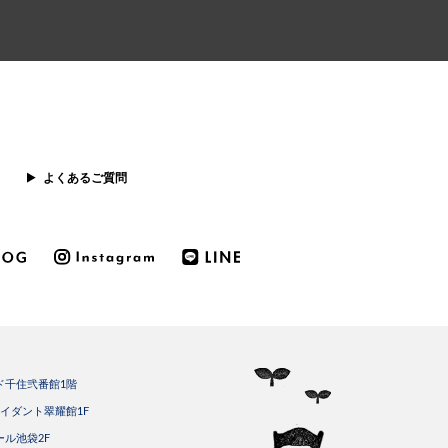
よくあるご質問
ード千住弐番館1階
トライダント翠耀館1F
ール池袋2F