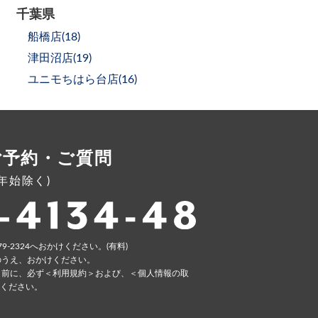
千葉県
船橋店(
18
)
津田沼店(
19
)
ユニモちはら台店(
16
)
ご予約・ご質問
年末年始除く)
79-2324へおかけください。(有料)
のうえ、おかけください。
く前に、必ず
＜利⽤規約＞
および、
＜個⼈情報の取
ください。