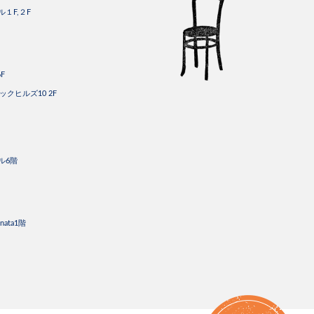
ル１F,２F
F
ックヒルズ10 2F
ビル6階
nata1階