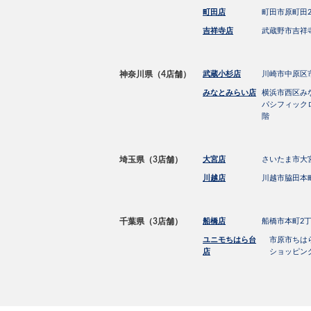
町田店
町田市原町田2−
吉祥寺店
武蔵野市吉祥寺
神奈川県（4店舗）
武蔵小杉店
川崎市中原区市ノ
みなとみらい店
横浜市西区みな
パシフィック
階
埼玉県（3店舗）
大宮店
さいたま市大宮区
川越店
川越市脇田本町
千葉県（3店舗）
船橋店
船橋市本町2丁目
ユニモちはら台
市原市ちはら
店
ショッピングモ