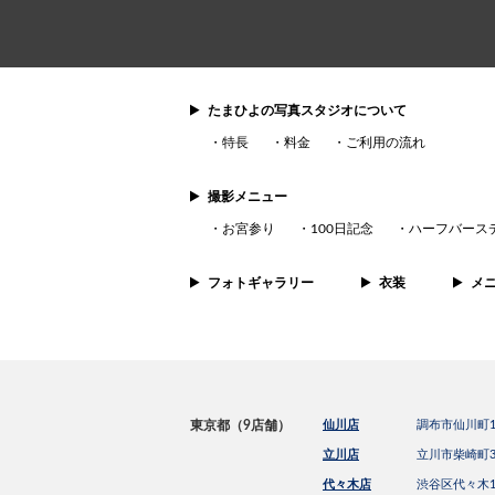
たまひよの写真スタジオについて
特長
料金
ご利用の流れ
撮影メニュー
お宮参り
100日記念
ハーフバース
フォトギャラリー
衣装
メ
東京都（9店舗）
仙川店
調布市仙川町1-
立川店
立川市柴崎町3
代々木店
渋谷区代々木1-2