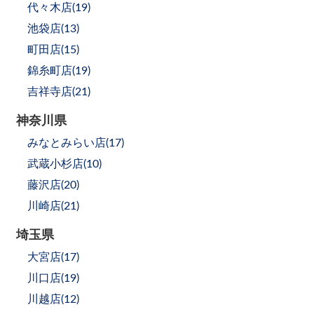
代々木店(
19
)
池袋店(
13
)
町田店(
15
)
錦糸町店(
19
)
吉祥寺店(
21
)
神奈川県
みなとみらい店(
17
)
武蔵小杉店(
10
)
藤沢店(
20
)
川崎店(
21
)
埼玉県
大宮店(
17
)
川口店(
19
)
川越店(
12
)