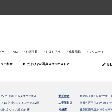
デー
753
お誕生日
しまじろう
成長記録
マタニティ
ニュー料金
たまひよの写真スタジオストア
27-25 仙川デルタスタジオ2F
北千住店
足立区千住3-6-12 ツオ
-7-16 立川ワシントンホテル2階
二子玉川店
世田谷区玉川3-39-30 
1-12 ヤマノ25ビル 6F
池袋店
豊島区南池袋2-48-2 セザ