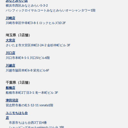
みなとみらい店
横浜市西区みなとみらい5-3-2
パシフィックロイヤルコートみなとみらいオーシャンタワー1階
川崎店
川崎市幸区中幸町3-8-1 ロックヒルズ10 2F
埼玉県（3店舗）
大宮店
さいたま市大宮区仲町2-24-2 金杉仲町ビル 3F
川口店
川口市本町4-1-1 川口SIビル6階
川越店
川越市脇田本町6-8 栄光ビル6F
千葉県（3店舗）
船橋店
船橋市本町2丁目3-1 滝一本町ビル 3F
津田沼店
習志野市奏の杜1-12-11 sonata1階
ユニモちはら台
店
市原市ちはら台西3丁目4番
ショッピングモールunimoちはら台 2階