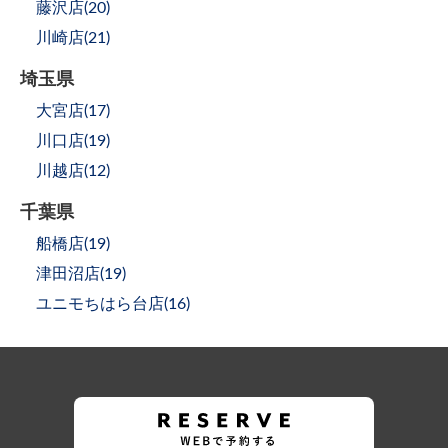
藤沢店(
20
)
川崎店(
21
)
埼玉県
大宮店(
17
)
川口店(
19
)
川越店(
12
)
千葉県
船橋店(
19
)
津田沼店(
19
)
ユニモちはら台店(
16
)