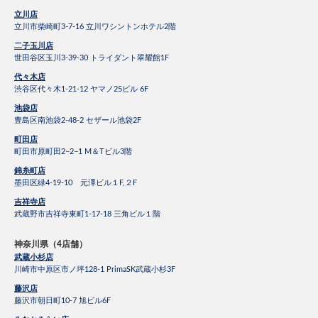
立川店
立川市柴崎町3-7-16 立川ワシントンホテル2階
二子玉川店
世田谷区玉川3-39-30 トライダント翠耀館1F
代々木店
渋谷区代々木1-21-12 ヤマノ25ビル 6F
池袋店
豊島区南池袋2-48-2 セザール池袋2F
町田店
町田市原町田2−2−1 M＆Tビル3階
錦糸町店
墨田区緑4-19-10 元澤ビル１F,２F
吉祥寺店
武蔵野市吉祥寺東町1-17-18 三角ビル１階
神奈川県（4店舗）
武蔵小杉店
川崎市中原区市ノ坪128-1 PrimaSK武蔵小杉3F
藤沢店
藤沢市朝日町10-7 旭ビル6F