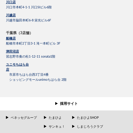
川口店
川口市本町4-1-1 川口SIビル6階
川越店
川越市脇田本町6-8 栄光ビル6F
千葉県（3店舗）
船橋店
船橋市本町2丁目3-1 滝一本町ビル 3F
津田沼店
習志野市奏の杜1-12-11 sonata1階
ユニモちはら台
店
市原市ちはら台西3丁目4番
ショッピングモールunimoちはら台 2階
採用サイト
ベネッセグループ
たまひよ
たまひよSHOP
サンキュ！
しまじろうクラブ