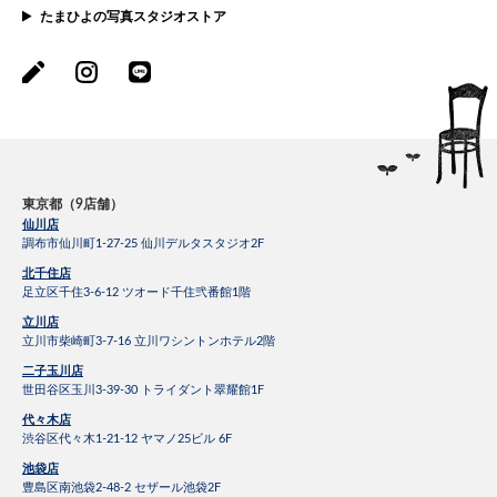
たまひよの写真スタジオストア
東京都（9店舗）
仙川店
調布市仙川町1-27-25 仙川デルタスタジオ2F
北千住店
足立区千住3-6-12 ツオード千住弐番館1階
立川店
立川市柴崎町3-7-16 立川ワシントンホテル2階
二子玉川店
世田谷区玉川3-39-30 トライダント翠耀館1F
代々木店
渋谷区代々木1-21-12 ヤマノ25ビル 6F
池袋店
豊島区南池袋2-48-2 セザール池袋2F