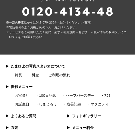
⼀部のIP電話からは042-679-2324へおかけください。(有料)
電話番号をよくお確かめのうえ、おかけください。
サービスをご利⽤いただく前に、必ず
＜利⽤規約＞
および、
＜個⼈情報の取り扱いにつ
いて＞
をご確認ください。
たまひよの写真スタジオについて
特長
料金
ご利用の流れ
撮影メニュー
お宮参り
100日記念
ハーフバースデー
753
お誕生日
しまじろう
成長記録
マタニティ
よくあるご質問
フォトギャラリー
衣装
メニュー料金