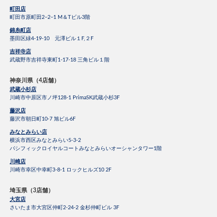
町田店
町田市原町田2−2−1 M＆Tビル3階
錦糸町店
墨田区緑4-19-10 元澤ビル１F,２F
吉祥寺店
武蔵野市吉祥寺東町1-17-18 三角ビル１階
神奈川県（4店舗）
武蔵小杉店
川崎市中原区市ノ坪128-1 PrimaSK武蔵小杉3F
藤沢店
藤沢市朝日町10-7 旭ビル6F
みなとみらい店
横浜市西区みなとみらい5-3-2
パシフィックロイヤルコートみなとみらいオーシャンタワー1階
川崎店
川崎市幸区中幸町3-8-1 ロックヒルズ10 2F
埼玉県（3店舗）
大宮店
さいたま市大宮区仲町2-24-2 金杉仲町ビル 3F