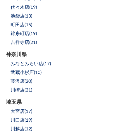
代々木店(
19
)
池袋店(
13
)
町田店(
15
)
錦糸町店(
19
)
吉祥寺店(
21
)
神奈川県
みなとみらい店(
17
)
武蔵小杉店(
10
)
藤沢店(
20
)
川崎店(
21
)
埼玉県
大宮店(
17
)
川口店(
19
)
川越店(
12
)