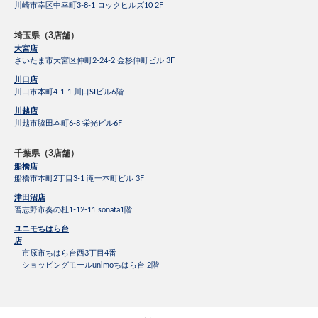
川崎市幸区中幸町3-8-1 ロックヒルズ10 2F
埼玉県（3店舗）
大宮店
さいたま市大宮区仲町2-24-2 金杉仲町ビル 3F
川口店
川口市本町4-1-1 川口SIビル6階
川越店
川越市脇田本町6-8 栄光ビル6F
千葉県（3店舗）
船橋店
船橋市本町2丁目3-1 滝一本町ビル 3F
津田沼店
習志野市奏の杜1-12-11 sonata1階
ユニモちはら台
店
市原市ちはら台西3丁目4番
ショッピングモールunimoちはら台 2階