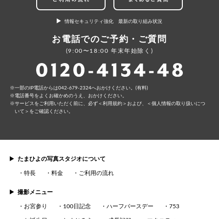
情報セキュリティ強化 最新の取り組み状況
お電話でのご予約・ご質問
(9:00〜18:00 年末年始除く)
⼀部のIP電話からは042-679-2324へおかけください。(有料)
電話番号をよくお確かめのうえ、おかけください。
サービスをご利⽤いただく前に、必ず
＜利⽤規約＞
および、
＜個⼈情報の取り扱いにつ
いて＞
をご確認ください。
たまひよの写真スタジオについて
特長
料金
ご利用の流れ
撮影メニュー
お宮参り
100日記念
ハーフバースデー
753