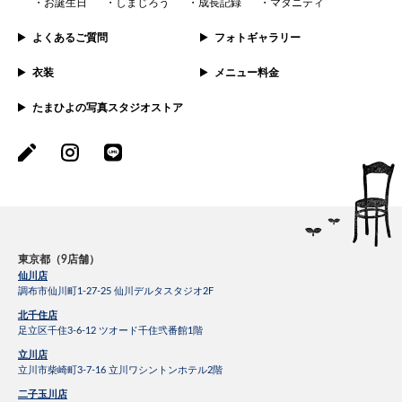
お誕生日
しまじろう
成長記録
マタニティ
よくあるご質問
フォトギャラリー
衣装
メニュー料金
たまひよの写真スタジオストア
東京都（9店舗）
仙川店
調布市仙川町1-27-25 仙川デルタスタジオ2F
北千住店
足立区千住3-6-12 ツオード千住弐番館1階
立川店
立川市柴崎町3-7-16 立川ワシントンホテル2階
二子玉川店