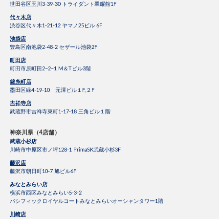
世田谷区玉川3-39-30 トライダント翠耀館1F
代々木店
渋谷区代々木1-21-12 ヤマノ25ビル 6F
池袋店
豊島区南池袋2-48-2 セザール池袋2F
町田店
町田市原町田2−2−1 M＆Tビル3階
錦糸町店
墨田区緑4-19-10 元澤ビル１F,２F
吉祥寺店
武蔵野市吉祥寺東町1-17-18 三角ビル１階
神奈川県（4店舗）
武蔵小杉店
川崎市中原区市ノ坪128-1 PrimaSK武蔵小杉3F
藤沢店
藤沢市朝日町10-7 旭ビル6F
みなとみらい店
横浜市西区みなとみらい5-3-2
パシフィックロイヤルコートみなとみらいオーシャンタワー1階
川崎店