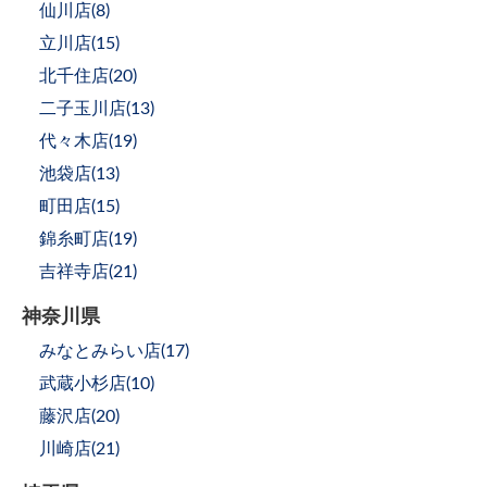
仙川店(
8
)
立川店(
15
)
北千住店(
20
)
二子玉川店(
13
)
代々木店(
19
)
池袋店(
13
)
町田店(
15
)
錦糸町店(
19
)
吉祥寺店(
21
)
神奈川県
みなとみらい店(
17
)
武蔵小杉店(
10
)
藤沢店(
20
)
川崎店(
21
)