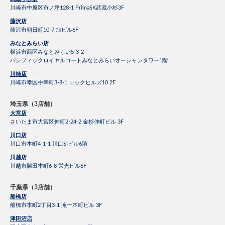
川崎市中原区市ノ坪128-1 PrimaSK武蔵小杉3F
藤沢店
藤沢市朝日町10-7 旭ビル6F
みなとみらい店
横浜市西区みなとみらい5-3-2
パシフィックロイヤルコートみなとみらいオーシャンタワー1階
川崎店
川崎市幸区中幸町3-8-1 ロックヒルズ10 2F
埼玉県（3店舗）
大宮店
さいたま市大宮区仲町2-24-2 金杉仲町ビル 3F
川口店
川口市本町4-1-1 川口SIビル6階
川越店
川越市脇田本町6-8 栄光ビル6F
千葉県（3店舗）
船橋店
船橋市本町2丁目3-1 滝一本町ビル 3F
津田沼店