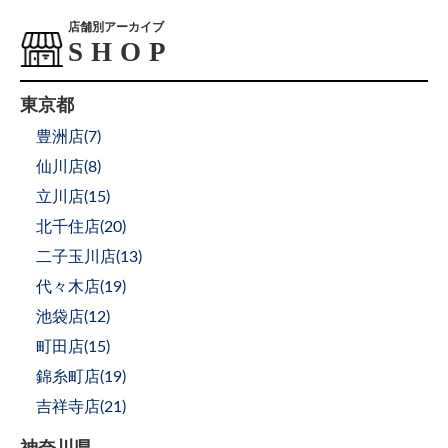
店舗別アーカイブ
東京都
豊洲店(
7
)
仙川店(
8
)
立川店(
15
)
北千住店(
20
)
二子玉川店(
13
)
代々木店(
19
)
池袋店(
12
)
町田店(
15
)
錦糸町店(
19
)
吉祥寺店(
21
)