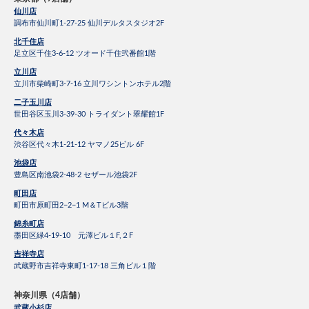
仙川店
調布市仙川町1-27-25 仙川デルタスタジオ2F
北千住店
足立区千住3-6-12 ツオード千住弐番館1階
立川店
立川市柴崎町3-7-16 立川ワシントンホテル2階
二子玉川店
世田谷区玉川3-39-30 トライダント翠耀館1F
代々木店
渋谷区代々木1-21-12 ヤマノ25ビル 6F
池袋店
豊島区南池袋2-48-2 セザール池袋2F
町田店
町田市原町田2−2−1 M＆Tビル3階
錦糸町店
墨田区緑4-19-10 元澤ビル１F,２F
吉祥寺店
武蔵野市吉祥寺東町1-17-18 三角ビル１階
神奈川県（4店舗）
武蔵小杉店