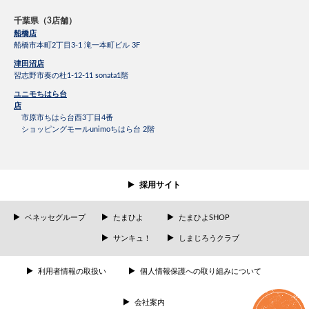
千葉県（3店舗）
船橋店
船橋市本町2丁目3-1 滝一本町ビル 3F
津田沼店
習志野市奏の杜1-12-11 sonata1階
ユニモちはら台
店
市原市ちはら台西3丁目4番
ショッピングモールunimoちはら台 2階
採用サイト
ベネッセグループ
たまひよ
たまひよSHOP
サンキュ！
しまじろうクラブ
利用者情報の取扱い
個人情報保護への取り組みについて
会社案内