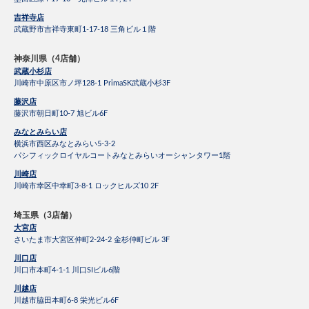
吉祥寺店
武蔵野市吉祥寺東町1-17-18 三角ビル１階
神奈川県（4店舗）
武蔵小杉店
川崎市中原区市ノ坪128-1 PrimaSK武蔵小杉3F
藤沢店
藤沢市朝日町10-7 旭ビル6F
みなとみらい店
横浜市西区みなとみらい5-3-2
パシフィックロイヤルコートみなとみらいオーシャンタワー1階
川崎店
川崎市幸区中幸町3-8-1 ロックヒルズ10 2F
埼玉県（3店舗）
大宮店
さいたま市大宮区仲町2-24-2 金杉仲町ビル 3F
川口店
川口市本町4-1-1 川口SIビル6階
川越店
川越市脇田本町6-8 栄光ビル6F