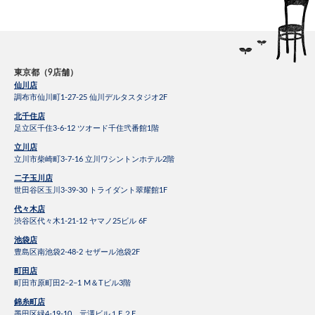
東京都（9店舗）
仙川店
調布市仙川町1-27-25 仙川デルタスタジオ2F
北千住店
足立区千住3-6-12 ツオード千住弐番館1階
立川店
立川市柴崎町3-7-16 立川ワシントンホテル2階
二子玉川店
世田谷区玉川3-39-30 トライダント翠耀館1F
代々木店
渋谷区代々木1-21-12 ヤマノ25ビル 6F
池袋店
豊島区南池袋2-48-2 セザール池袋2F
町田店
町田市原町田2−2−1 M＆Tビル3階
錦糸町店
墨田区緑4-19-10 元澤ビル１F,２F