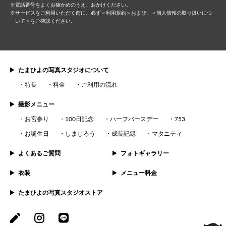
電話番号をよくお確かめのうえ、おかけください。
サービスをご利⽤いただく前に、必ず
＜利⽤規約＞
および、
＜個⼈情報の取り扱いにつ
いて＞
をご確認ください。
たまひよの写真スタジオについて
特長
料金
ご利用の流れ
撮影メニュー
お宮参り
100日記念
ハーフバースデー
753
お誕生日
しまじろう
成長記録
マタニティ
よくあるご質問
フォトギャラリー
衣装
メニュー料金
たまひよの写真スタジオストア