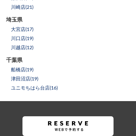
川崎店(
21
)
埼玉県
大宮店(
17
)
川口店(
19
)
川越店(
12
)
千葉県
船橋店(
19
)
津田沼店(
19
)
ユニモちはら台店(
16
)