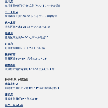
立川店
立川市柴崎町3-7-16 立川ワシントンホテル2階
二子玉川店
世田谷区玉川3-39-30 トライダント翠耀館1F
代々木店
渋谷区代々木1-21-12 ヤマノ25ビル 6F
池袋店
豊島区南池袋2-48-2 セザール池袋2F
町田店
町田市原町田2−2−1 M＆Tビル3階
錦糸町店
墨田区緑4-19-10 元澤ビル１F,２F
吉祥寺店
武蔵野市吉祥寺東町1-17-18 三角ビル１階
神奈川県（4店舗）
武蔵小杉店
川崎市中原区市ノ坪128-1 PrimaSK武蔵小杉3F
藤沢店
藤沢市朝日町10-7 旭ビル6F
みなとみらい店