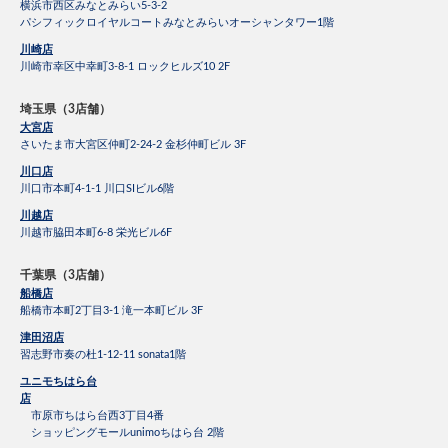
横浜市西区みなとみらい5-3-2
パシフィックロイヤルコートみなとみらいオーシャンタワー1階
川崎店
川崎市幸区中幸町3-8-1 ロックヒルズ10 2F
埼玉県（3店舗）
大宮店
さいたま市大宮区仲町2-24-2 金杉仲町ビル 3F
川口店
川口市本町4-1-1 川口SIビル6階
川越店
川越市脇田本町6-8 栄光ビル6F
千葉県（3店舗）
船橋店
船橋市本町2丁目3-1 滝一本町ビル 3F
津田沼店
習志野市奏の杜1-12-11 sonata1階
ユニモちはら台
店
市原市ちはら台西3丁目4番
ショッピングモールunimoちはら台 2階