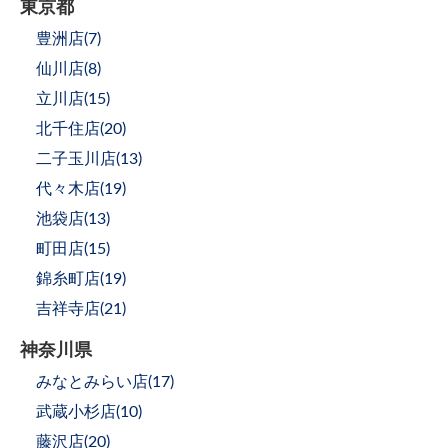
東京都
豊洲店(
7
)
仙川店(
8
)
立川店(
15
)
北千住店(
20
)
二子玉川店(
13
)
代々木店(
19
)
池袋店(
13
)
町田店(
15
)
錦糸町店(
19
)
吉祥寺店(
21
)
神奈川県
みなとみらい店(
17
)
武蔵小杉店(
10
)
藤沢店(
20
)