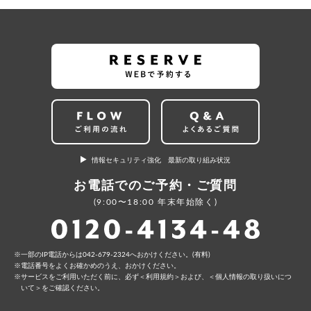
情報セキュリティ強化 最新の取り組み状況
お電話でのご予約・ご質問
(9:00〜18:00 年末年始除く)
⼀部のIP電話からは042-679-2324へおかけください。(有料)
電話番号をよくお確かめのうえ、おかけください。
サービスをご利⽤いただく前に、必ず
＜利⽤規約＞
および、
＜個⼈情報の取り扱いにつ
いて＞
をご確認ください。