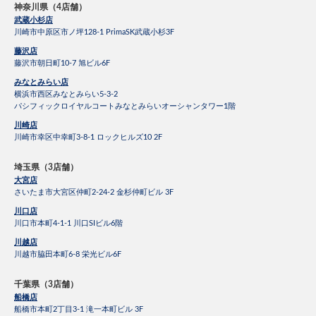
神奈川県（4店舗）
武蔵小杉店
川崎市中原区市ノ坪128-1 PrimaSK武蔵小杉3F
藤沢店
藤沢市朝日町10-7 旭ビル6F
みなとみらい店
横浜市西区みなとみらい5-3-2
パシフィックロイヤルコートみなとみらいオーシャンタワー1階
川崎店
川崎市幸区中幸町3-8-1 ロックヒルズ10 2F
埼玉県（3店舗）
大宮店
さいたま市大宮区仲町2-24-2 金杉仲町ビル 3F
川口店
川口市本町4-1-1 川口SIビル6階
川越店
川越市脇田本町6-8 栄光ビル6F
千葉県（3店舗）
船橋店
船橋市本町2丁目3-1 滝一本町ビル 3F