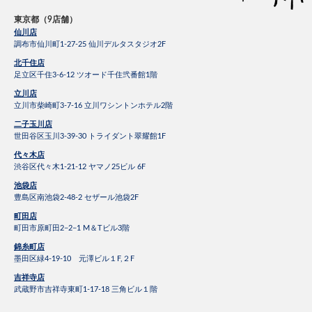
東京都（9店舗）
仙川店
調布市仙川町1-27-25 仙川デルタスタジオ2F
北千住店
足立区千住3-6-12 ツオード千住弐番館1階
立川店
立川市柴崎町3-7-16 立川ワシントンホテル2階
二子玉川店
世田谷区玉川3-39-30 トライダント翠耀館1F
代々木店
渋谷区代々木1-21-12 ヤマノ25ビル 6F
池袋店
豊島区南池袋2-48-2 セザール池袋2F
町田店
町田市原町田2−2−1 M＆Tビル3階
錦糸町店
墨田区緑4-19-10 元澤ビル１F,２F
吉祥寺店
武蔵野市吉祥寺東町1-17-18 三角ビル１階