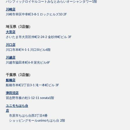
パシフィックロイヤルコートみなとみらいオーシャンタワー1階
川崎店
川崎市幸区中幸町3-8-1 ロックヒルズ10 2F
埼玉県（3店舗）
大宮店
さいたま市大宮区仲町2-24-2 金杉仲町ビル 3F
川口店
川口市本町4-1-1 川口SIビル6階
川越店
川越市脇田本町6-8 栄光ビル6F
千葉県（3店舗）
船橋店
船橋市本町2丁目3-1 滝一本町ビル 3F
津田沼店
習志野市奏の杜1-12-11 sonata1階
ユニモちはら台
店
市原市ちはら台西3丁目4番
ショッピングモールunimoちはら台 2階