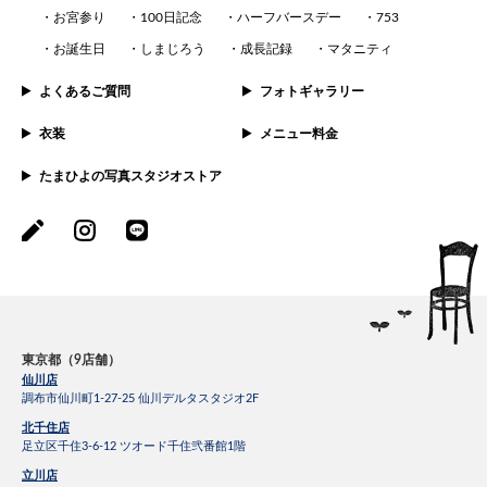
お宮参り
100日記念
ハーフバースデー
753
お誕生日
しまじろう
成長記録
マタニティ
よくあるご質問
フォトギャラリー
衣装
メニュー料金
たまひよの写真スタジオストア
東京都（9店舗）
仙川店
調布市仙川町1-27-25 仙川デルタスタジオ2F
北千住店
足立区千住3-6-12 ツオード千住弐番館1階
立川店