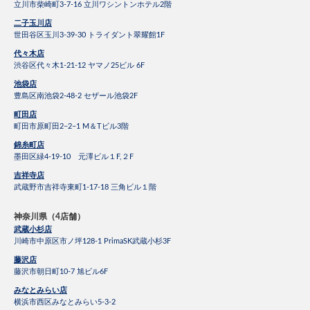
立川市柴崎町3-7-16 立川ワシントンホテル2階
二子玉川店
世田谷区玉川3-39-30 トライダント翠耀館1F
代々木店
渋谷区代々木1-21-12 ヤマノ25ビル 6F
池袋店
豊島区南池袋2-48-2 セザール池袋2F
町田店
町田市原町田2−2−1 M＆Tビル3階
錦糸町店
墨田区緑4-19-10 元澤ビル１F,２F
吉祥寺店
武蔵野市吉祥寺東町1-17-18 三角ビル１階
神奈川県（4店舗）
武蔵小杉店
川崎市中原区市ノ坪128-1 PrimaSK武蔵小杉3F
藤沢店
藤沢市朝日町10-7 旭ビル6F
みなとみらい店
横浜市西区みなとみらい5-3-2