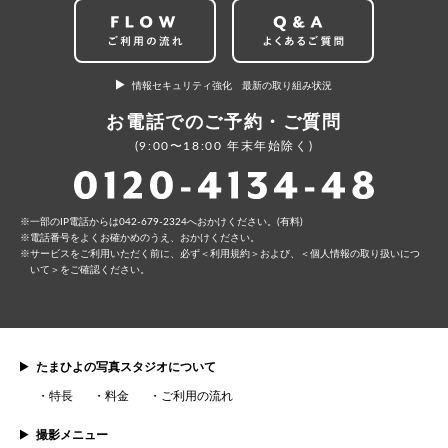
情報セキュリティ強化 最新の取り組み状況
お電話でのご予約・ご質問
(9:00〜18:00 年末年始除く)
⼀部のIP電話からは042-679-2324へおかけください。(有料)
電話番号をよくお確かめのうえ、おかけください。
サービスをご利⽤いただく前に、必ず
＜利⽤規約＞
および、
＜個⼈情報の取り扱いにつ
いて＞
をご確認ください。
たまひよの写真スタジオについて
特長
料金
ご利用の流れ
撮影メニュー