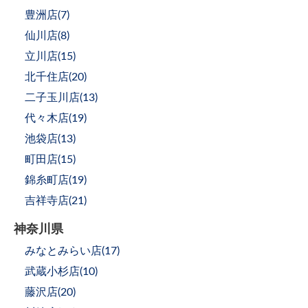
豊洲店(
7
)
仙川店(
8
)
立川店(
15
)
北千住店(
20
)
二子玉川店(
13
)
代々木店(
19
)
池袋店(
13
)
町田店(
15
)
錦糸町店(
19
)
吉祥寺店(
21
)
神奈川県
みなとみらい店(
17
)
武蔵小杉店(
10
)
藤沢店(
20
)