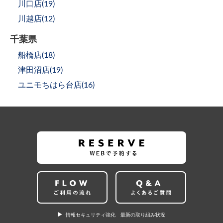
川口店(
19
)
川越店(
12
)
千葉県
船橋店(
18
)
津田沼店(
19
)
ユニモちはら台店(
16
)
情報セキュリティ強化 最新の取り組み状況