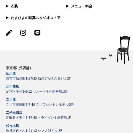
衣装
メニュー料金
たまひよの写真スタジオストア
東京都（9店舗）
仙川店
調布市仙川町1-27-25 仙川デルタスタジオ2F
北千住店
足立区千住3-6-12 ツオード千住弐番館1階
立川店
立川市柴崎町3-7-16 立川ワシントンホテル2階
二子玉川店
世田谷区玉川3-39-30 トライダント翠耀館1F
代々木店
渋谷区代々木1-21-12 ヤマノ25ビル 6F