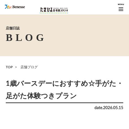
店舗日誌
TOP
店舗ブログ
1歳バースデーにおすすめ☆手がた・
足がた体験つきプラン
date.
2026
.
05
.
15