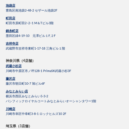
池袋店
豊島区南池袋2-48-2 セザール池袋2F
町田店
町田市原町田2−2−1 M＆Tビル3階
錦糸町店
墨田区緑4-19-10 元澤ビル１F,２F
吉祥寺店
武蔵野市吉祥寺東町1-17-18 三角ビル１階
神奈川県（4店舗）
武蔵小杉店
川崎市中原区市ノ坪128-1 PrimaSK武蔵小杉3F
藤沢店
藤沢市朝日町10-7 旭ビル6F
みなとみらい店
横浜市西区みなとみらい5-3-2
パシフィックロイヤルコートみなとみらいオーシャンタワー1階
川崎店
川崎市幸区中幸町3-8-1 ロックヒルズ10 2F
埼玉県（3店舗）