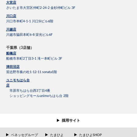
大宮店
さいたま市大宮区仲町2-24-2 金杉仲町ビル 3F
川口店
川口市本町4-1-1 川口SIビル6階
川越店
川越市脇田本町6-8 栄光ビル6F
千葉県（3店舗）
船橋店
船橋市本町2丁目3-1 滝一本町ビル 3F
津田沼店
習志野市奏の杜1-12-11 sonata1階
ユニモちはら台
店
市原市ちはら台西3丁目4番
ショッピングモールunimoちはら台 2階
採用サイト
ベネッセグループ
たまひよ
たまひよSHOP