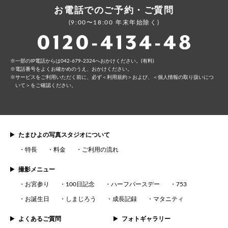
お電話でのご予約・ご質問
(9:00〜18:00 年末年始除く)
⼀部のIP電話からは042-679-2324へおかけください。(有料)
電話番号をよくお確かめのうえ、おかけください。
サービスをご利⽤いただく前に、必ず
＜利⽤規約＞
および、
＜個⼈情報の取り扱いにつ
いて＞
をご確認ください。
たまひよの写真スタジオについて
特長
料金
ご利用の流れ
撮影メニュー
お宮参り
100日記念
ハーフバースデー
753
お誕生日
しまじろう
成長記録
マタニティ
よくあるご質問
フォトギャラリー