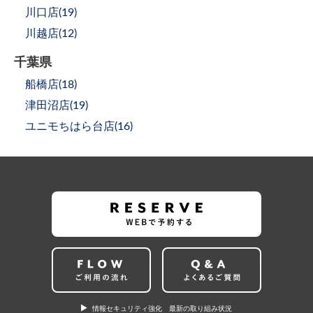
川口店(
19
)
川越店(
12
)
千葉県
船橋店(
18
)
津田沼店(
19
)
ユニモちはら台店(
16
)
情報セキュリティ強化 最新の取り組み状況