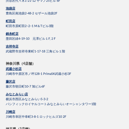
渋谷区代々木1-21-12 ヤマノ25ビル 6F
池袋店
豊島区南池袋2-48-2 セザール池袋2F
町田店
町田市原町田2−2−1 M＆Tビル3階
錦糸町店
墨田区緑4-19-10 元澤ビル１F,２F
吉祥寺店
武蔵野市吉祥寺東町1-17-18 三角ビル１階
神奈川県（4店舗）
武蔵小杉店
川崎市中原区市ノ坪128-1 PrimaSK武蔵小杉3F
藤沢店
藤沢市朝日町10-7 旭ビル6F
みなとみらい店
横浜市西区みなとみらい5-3-2
パシフィックロイヤルコートみなとみらいオーシャンタワー1階
川崎店
川崎市幸区中幸町3-8-1 ロックヒルズ10 2F
埼玉県（3店舗）