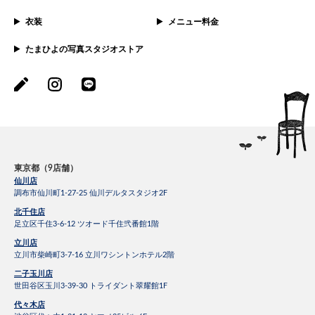
衣装
メニュー料金
たまひよの写真スタジオストア
東京都（9店舗）
仙川店
調布市仙川町1-27-25 仙川デルタスタジオ2F
北千住店
足立区千住3-6-12 ツオード千住弐番館1階
立川店
立川市柴崎町3-7-16 立川ワシントンホテル2階
二子玉川店
世田谷区玉川3-39-30 トライダント翠耀館1F
代々木店