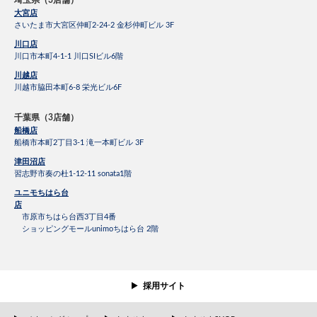
大宮店
さいたま市大宮区仲町2-24-2 金杉仲町ビル 3F
川口店
川口市本町4-1-1 川口SIビル6階
川越店
川越市脇田本町6-8 栄光ビル6F
千葉県（3店舗）
船橋店
船橋市本町2丁目3-1 滝一本町ビル 3F
津田沼店
習志野市奏の杜1-12-11 sonata1階
ユニモちはら台
店
市原市ちはら台西3丁目4番
ショッピングモールunimoちはら台 2階
採用サイト