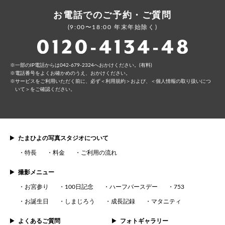
お電話でのご予約・ご質問
(9:00〜18:00 年末年始除く)
⼀部のIP電話からは042-679-2324へおかけください。(有料)
電話番号をよくお確かめのうえ、おかけください。
サービスをご利⽤いただく前に、必ず
＜利⽤規約＞
および、
＜個⼈情報の取り扱いにつ
いて＞
をご確認ください。
たまひよの写真スタジオについて
特長
料金
ご利用の流れ
撮影メニュー
お宮参り
100日記念
ハーフバースデー
753
お誕生日
しまじろう
成長記録
マタニティ
よくあるご質問
フォトギャラリー