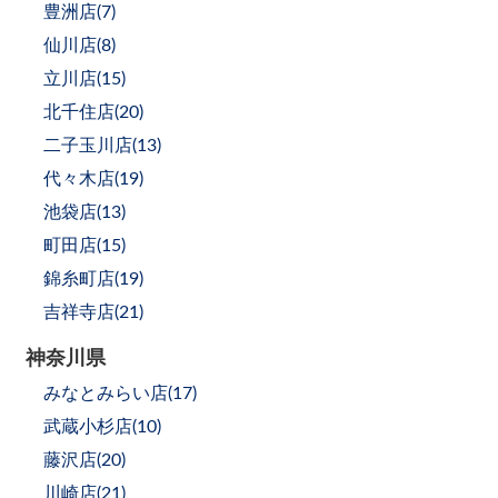
豊洲店(
7
)
仙川店(
8
)
立川店(
15
)
北千住店(
20
)
二子玉川店(
13
)
代々木店(
19
)
池袋店(
13
)
町田店(
15
)
錦糸町店(
19
)
吉祥寺店(
21
)
神奈川県
みなとみらい店(
17
)
武蔵小杉店(
10
)
藤沢店(
20
)
川崎店(
21
)