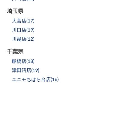
埼玉県
大宮店(
17
)
川口店(
19
)
川越店(
12
)
千葉県
船橋店(
18
)
津田沼店(
19
)
ユニモちはら台店(
16
)