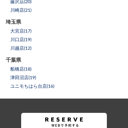
藤沢店(
20
)
川崎店(
21
)
埼玉県
大宮店(
17
)
川口店(
19
)
川越店(
12
)
千葉県
船橋店(
18
)
津田沼店(
19
)
ユニモちはら台店(
16
)