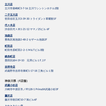
立川店
立川市柴崎町3-7-16 立川ワシントンホテル2階
二子玉川店
世田谷区玉川3-39-30 トライダント翠耀館1F
代々木店
渋谷区代々木1-21-12 ヤマノ25ビル 6F
池袋店
豊島区南池袋2-48-2 セザール池袋2F
町田店
町田市原町田2−2−1 M＆Tビル3階
錦糸町店
墨田区緑4-19-10 元澤ビル１F,２F
吉祥寺店
武蔵野市吉祥寺東町1-17-18 三角ビル１階
神奈川県（4店舗）
武蔵小杉店
川崎市中原区市ノ坪128-1 PrimaSK武蔵小杉3F
藤沢店
藤沢市朝日町10-7 旭ビル6F