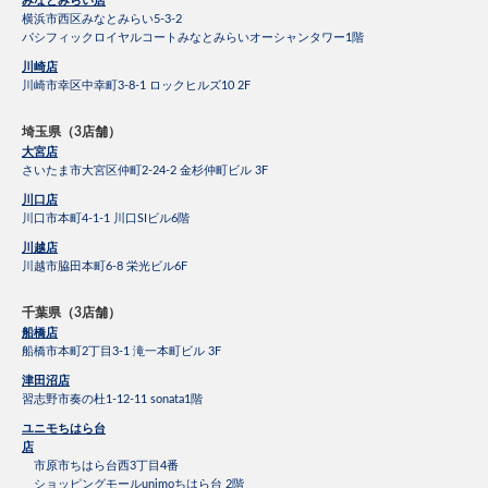
みなとみらい店
横浜市西区みなとみらい5-3-2
パシフィックロイヤルコートみなとみらいオーシャンタワー1階
川崎店
川崎市幸区中幸町3-8-1 ロックヒルズ10 2F
埼玉県（3店舗）
大宮店
さいたま市大宮区仲町2-24-2 金杉仲町ビル 3F
川口店
川口市本町4-1-1 川口SIビル6階
川越店
川越市脇田本町6-8 栄光ビル6F
千葉県（3店舗）
船橋店
船橋市本町2丁目3-1 滝一本町ビル 3F
津田沼店
習志野市奏の杜1-12-11 sonata1階
ユニモちはら台
店
市原市ちはら台西3丁目4番
ショッピングモールunimoちはら台 2階