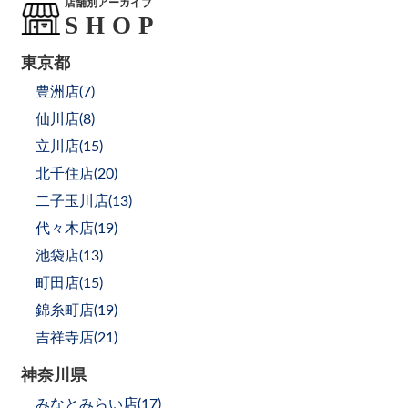
店舗別アーカイブ
東京都
豊洲店(
7
)
仙川店(
8
)
立川店(
15
)
北千住店(
20
)
二子玉川店(
13
)
代々木店(
19
)
池袋店(
13
)
町田店(
15
)
錦糸町店(
19
)
吉祥寺店(
21
)
神奈川県
みなとみらい店(
17
)