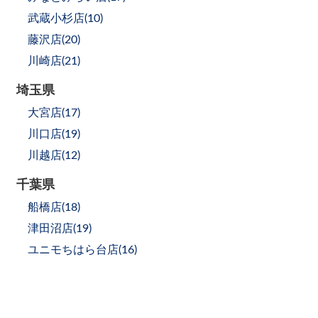
武蔵小杉店(
10
)
藤沢店(
20
)
川崎店(
21
)
埼玉県
大宮店(
17
)
川口店(
19
)
川越店(
12
)
千葉県
船橋店(
18
)
津田沼店(
19
)
ユニモちはら台店(
16
)