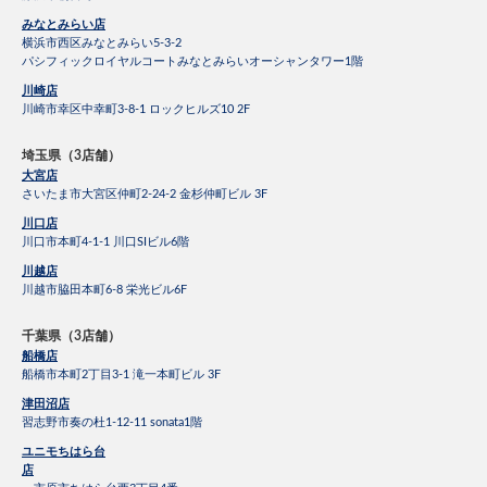
みなとみらい店
横浜市西区みなとみらい5-3-2
パシフィックロイヤルコートみなとみらいオーシャンタワー1階
川崎店
川崎市幸区中幸町3-8-1 ロックヒルズ10 2F
埼玉県（3店舗）
大宮店
さいたま市大宮区仲町2-24-2 金杉仲町ビル 3F
川口店
川口市本町4-1-1 川口SIビル6階
川越店
川越市脇田本町6-8 栄光ビル6F
千葉県（3店舗）
船橋店
船橋市本町2丁目3-1 滝一本町ビル 3F
津田沼店
習志野市奏の杜1-12-11 sonata1階
ユニモちはら台
店