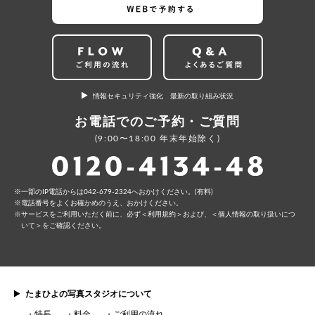
情報セキュリティ強化 最新の取り組み状況
お電話でのご予約・ご質問
(9:00〜18:00 年末年始除く)
⼀部のIP電話からは042-679-2324へおかけください。(有料)
電話番号をよくお確かめのうえ、おかけください。
サービスをご利⽤いただく前に、必ず
＜利⽤規約＞
および、
＜個⼈情報の取り扱いにつ
いて＞
をご確認ください。
たまひよの写真スタジオについて
特長
料金
ご利用の流れ