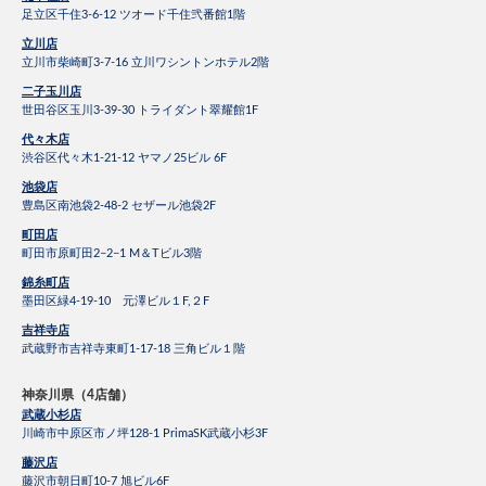
足立区千住3-6-12 ツオード千住弐番館1階
立川店
立川市柴崎町3-7-16 立川ワシントンホテル2階
二子玉川店
世田谷区玉川3-39-30 トライダント翠耀館1F
代々木店
渋谷区代々木1-21-12 ヤマノ25ビル 6F
池袋店
豊島区南池袋2-48-2 セザール池袋2F
町田店
町田市原町田2−2−1 M＆Tビル3階
錦糸町店
墨田区緑4-19-10 元澤ビル１F,２F
吉祥寺店
武蔵野市吉祥寺東町1-17-18 三角ビル１階
神奈川県（4店舗）
武蔵小杉店
川崎市中原区市ノ坪128-1 PrimaSK武蔵小杉3F
藤沢店
藤沢市朝日町10-7 旭ビル6F