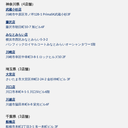
神奈川県（4店舗）
武蔵小杉店
川崎市中原区市ノ坪128-1 PrimaSK武蔵小杉3F
藤沢店
藤沢市朝日町10-7 旭ビル6F
みなとみらい店
横浜市西区みなとみらい5-3-2
パシフィックロイヤルコートみなとみらいオーシャンタワー1階
川崎店
川崎市幸区中幸町3-8-1 ロックヒルズ10 2F
埼玉県（3店舗）
大宮店
さいたま市大宮区仲町2-24-2 金杉仲町ビル 3F
川口店
川口市本町4-1-1 川口SIビル6階
川越店
川越市脇田本町6-8 栄光ビル6F
千葉県（3店舗）
船橋店
船橋市本町2丁目3-1 滝一本町ビル 3F