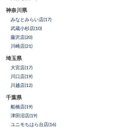
神奈川県
みなとみらい店(
17
)
武蔵小杉店(
10
)
藤沢店(
20
)
川崎店(
21
)
埼玉県
大宮店(
17
)
川口店(
19
)
川越店(
12
)
千葉県
船橋店(
19
)
津田沼店(
19
)
ユニモちはら台店(
16
)