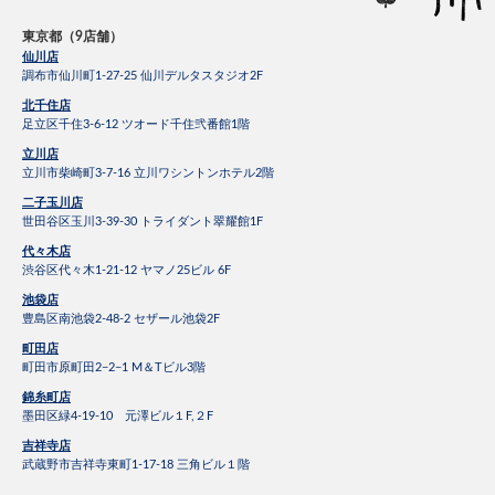
東京都（9店舗）
仙川店
調布市仙川町1-27-25 仙川デルタスタジオ2F
北千住店
足立区千住3-6-12 ツオード千住弐番館1階
立川店
立川市柴崎町3-7-16 立川ワシントンホテル2階
二子玉川店
世田谷区玉川3-39-30 トライダント翠耀館1F
代々木店
渋谷区代々木1-21-12 ヤマノ25ビル 6F
池袋店
豊島区南池袋2-48-2 セザール池袋2F
町田店
町田市原町田2−2−1 M＆Tビル3階
錦糸町店
墨田区緑4-19-10 元澤ビル１F,２F
吉祥寺店
武蔵野市吉祥寺東町1-17-18 三角ビル１階