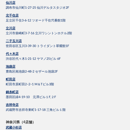
仙川店
調布市仙川町1-27-25 仙川デルタスタジオ2F
北千住店
足立区千住3-6-12 ツオード千住弐番館1階
立川店
立川市柴崎町3-7-16 立川ワシントンホテル2階
二子玉川店
世田谷区玉川3-39-30 トライダント翠耀館1F
代々木店
渋谷区代々木1-21-12 ヤマノ25ビル 6F
池袋店
豊島区南池袋2-48-2 セザール池袋2F
町田店
町田市原町田2−2−1 M＆Tビル3階
錦糸町店
墨田区緑4-19-10 元澤ビル１F,２F
吉祥寺店
武蔵野市吉祥寺東町1-17-18 三角ビル１階
神奈川県（4店舗）
武蔵小杉店