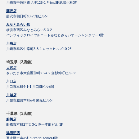
川崎市中原区市ノ坪128-1 PrimaSK武蔵小杉3F
藤沢店
藤沢市朝日町10-7 旭ビル6F
みなとみらい店
横浜市西区みなとみらい5-3-2
パシフィックロイヤルコートみなとみらいオーシャンタワー1階
川崎店
川崎市幸区中幸町3-8-1 ロックヒルズ10 2F
埼玉県（3店舗）
大宮店
さいたま市大宮区仲町2-24-2 金杉仲町ビル 3F
川口店
川口市本町4-1-1 川口SIビル6階
川越店
川越市脇田本町6-8 栄光ビル6F
千葉県（3店舗）
船橋店
船橋市本町2丁目3-1 滝一本町ビル 3F
津田沼店
習志野市奏の杜1-12-11 sonata1階