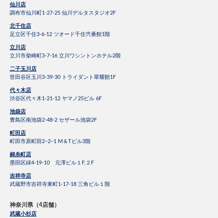
仙川店
調布市仙川町1-27-25 仙川デルタスタジオ2F
北千住店
足立区千住3-6-12 ツオード千住弐番館1階
立川店
立川市柴崎町3-7-16 立川ワシントンホテル2階
二子玉川店
世田谷区玉川3-39-30 トライダント翠耀館1F
代々木店
渋谷区代々木1-21-12 ヤマノ25ビル 6F
池袋店
豊島区南池袋2-48-2 セザール池袋2F
町田店
町田市原町田2−2−1 M＆Tビル3階
錦糸町店
墨田区緑4-19-10 元澤ビル１F,２F
吉祥寺店
武蔵野市吉祥寺東町1-17-18 三角ビル１階
神奈川県（4店舗）
武蔵小杉店