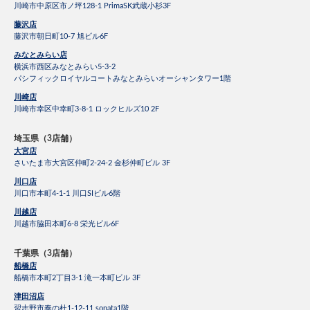
川崎市中原区市ノ坪128-1 PrimaSK武蔵小杉3F
藤沢店
藤沢市朝日町10-7 旭ビル6F
みなとみらい店
横浜市西区みなとみらい5-3-2
パシフィックロイヤルコートみなとみらいオーシャンタワー1階
川崎店
川崎市幸区中幸町3-8-1 ロックヒルズ10 2F
埼玉県（3店舗）
大宮店
さいたま市大宮区仲町2-24-2 金杉仲町ビル 3F
川口店
川口市本町4-1-1 川口SIビル6階
川越店
川越市脇田本町6-8 栄光ビル6F
千葉県（3店舗）
船橋店
船橋市本町2丁目3-1 滝一本町ビル 3F
津田沼店
習志野市奏の杜1-12-11 sonata1階